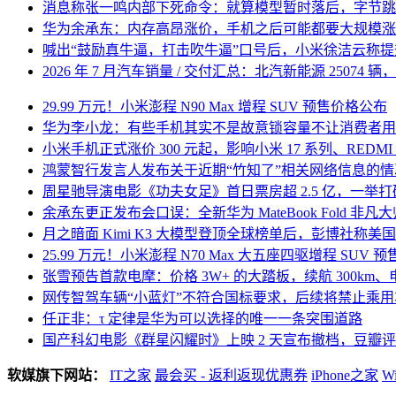
消息称张一鸣内部下死命令：就算模型暂时落后，字节跳动
华为余承东：内存高昂涨价，手机之后可能都要大规模涨
喊出“鼓励真牛逼，打击吹牛逼”口号后，小米徐洁云称
2026 年 7 月汽车销量 / 交付汇总：北汽新能源 25074 
29.99 万元！小米澎程 N90 Max 增程 SUV 预售价格公布
华为李小龙：有些手机其实不是故意锁容量不让消费者用
小米手机正式涨价 300 元起，影响小米 17 系列、REDMI K9
鸿蒙智行发言人发布关于近期“竹知了”相关网络信息的情
周星驰导演电影《功夫女足》首日票房超 2.5 亿，一举打
余承东更正发布会口误：全新华为 MateBook Fold 非凡大师
月之暗面 Kimi K3 大模型登顶全球榜单后，彭博社称美
25.99 万元！小米澎程 N70 Max 大五座四驱增程 SUV 
张雪预告首款电摩：价格 3W+ 的大踏板，续航 300km、电
网传智驾车辆“小蓝灯”不符合国标要求，后续将禁止乘用
任正非：τ 定律是华为可以选择的唯一一条突围道路
国产科幻电影《群星闪耀时》上映 2 天宣布撤档，豆瓣评分 
软媒旗下网站：
IT之家
最会买 - 返利返现优惠券
iPhone之家
W