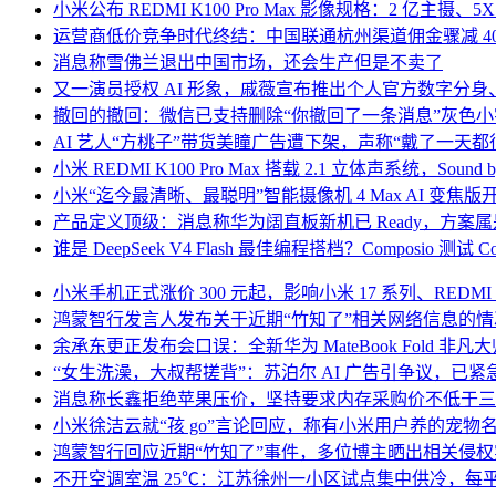
小米公布 REDMI K100 Pro Max 影像规格：2 亿主摄、
运营商低价竞争时代终结：中国联通杭州渠道佣金骤减 40%，
消息称雪佛兰退出中国市场，还会生产但是不卖了
又一演员授权 AI 形象，戚薇宣布推出个人官方数字分身、
撤回的撤回：微信已支持删除“你撤回了一条消息”灰色小
AI 艺人“方桃子”带货美瞳广告遭下架，声称“戴了一天都
小米 REDMI K100 Pro Max 搭载 2.1 立体声系统，Sound
小米“迄今最清晰、最聪明”智能摄像机 4 Max AI 变焦版开
产品定义顶级：消息称华为阔直板新机已 Ready，方案
谁是 DeepSeek V4 Flash 最佳编程搭档？Composio 测试 Co
小米手机正式涨价 300 元起，影响小米 17 系列、REDMI K9
鸿蒙智行发言人发布关于近期“竹知了”相关网络信息的情
余承东更正发布会口误：全新华为 MateBook Fold 非凡大师
“女生洗澡，大叔帮搓背”：苏泊尔 AI 广告引争议，已紧
消息称长鑫拒绝苹果压价，坚持要求内存采购价不低于三星
小米徐洁云就“孩 go”言论回应，称有小米用户养的宠物名字
鸿蒙智行回应近期“竹知了”事件，多位博主晒出相关侵权
不开空调室温 25℃：江苏徐州一小区试点集中供冷，每平米