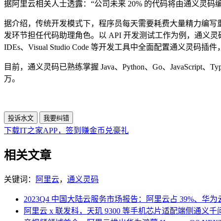
据阿里云相关人士透露：“公司未来 20% 的代码将由通义灵
据介绍，传统开发模式下，程序员每天需要耗费大量精力编写
发环节担任代码助理角色。以 API 开发测试工作为例，通义灵码
IDEs、Visual Studio Code 等开发工具中全面配置通义灵
目前，通义灵码已熟练掌握 Java、Python、Go、JavaScrip
万。
投诉水文
我要纠错
下载IT之家APP，签到赚金币兑豪礼
相关文章
关键词：
阿里云
，
通义灵码
2023Q4 中国大陆云服务市场报告：阿里云占 39%、华为云
阿里云 x 联发科，天玑 9300 等手机芯片适配端侧通义