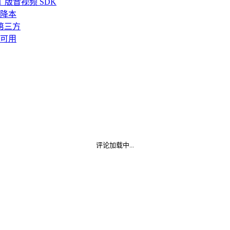
 版音视频 SDK
降本
第三方
均可用
评论加载中...