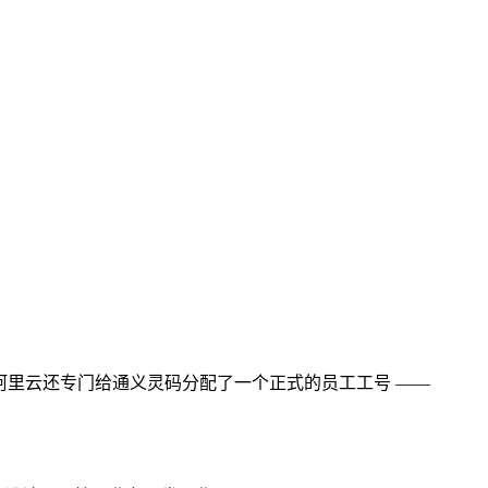
等。阿里云还专门给通义灵码分配了一个正式的员工工号 ——