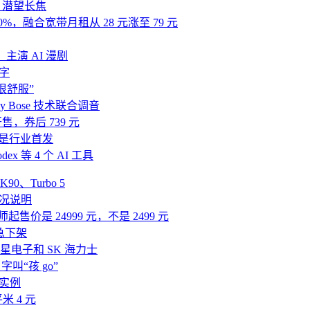
5X 潜望长焦
融合宽带月租从 28 元涨至 79 元
主演 AI 漫剧
字
很舒服”
 by Bose 技术联合调音
售，券后 739 元
属是行业首发
dex 等 4 个 AI 工具
0、Turbo 5
况说明
起售价是 24999 元，不是 2499 元
急下架
电子和 SK 海力士
叫“孩 go”
实例
 4 元