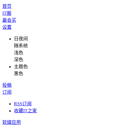
首页
IT圈
最会买
设置
日夜间
随系统
浅色
深色
主题色
黑色
投稿
订阅
RSS订阅
收藏IT之家
软媒应用