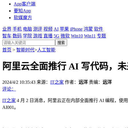
App客户端
要知App
软媒魔方
业界
手机
电脑
测评
视频
AI
苹果
iPhone
鸿蒙
软件
智车
数码
学院
游戏
直播
5G
微软
Win10
Win11
专题
搜索
首页
>
智能时代
>
人工智能
阿里云全面推行 AI 写代码，未
2024/4/2 10:35:43
来源：
IT之家
作者：
远洋
责编：
远洋
评论：
IT之家
4 月 2 日消息，阿里云正在内部全面推行 AI 编程
AI001。