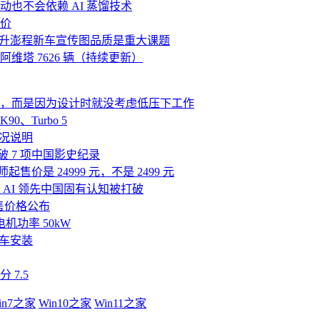
也不会依赖 AI 蒸馏技术
价
提升澎程新车宣传图品质是重大课题
辆，阿维塔 7626 辆（持续更新）
，而是因为设计时就没考虑低压下工作
0、Turbo 5
况说明
破 7 项中国影史纪录
起售价是 24999 元，不是 2499 元
国 AI 领先中国固有认知被打破
预售价格公布
机功率 50kW
车安装
7.5
in7之家
Win10之家
Win11之家