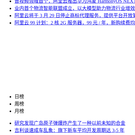
音视频领域首个，阿里云推出华为鸿蒙 HarmonyOS NEXT
业内首个物流智能联盟成立，以大模型助力物流行业增效
阿里云将于 3 月 29 日停止商标代理服务，提供平台开放
阿里云 99 计划：2 核 2G 服务器，99 元 / 年，新购续费
日榜
周榜
月榜
研究发现广岛原子弹爆炸产生了一种以前未知的合金
吉利谈速成车乱象：旗下新车平均开发周期达 3-5 年