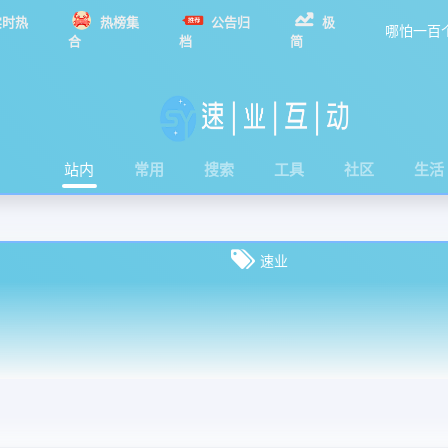
实时热
热榜集
公告归
极
哪怕一百
合
档
简
站内
常用
搜索
工具
社区
生活
速业