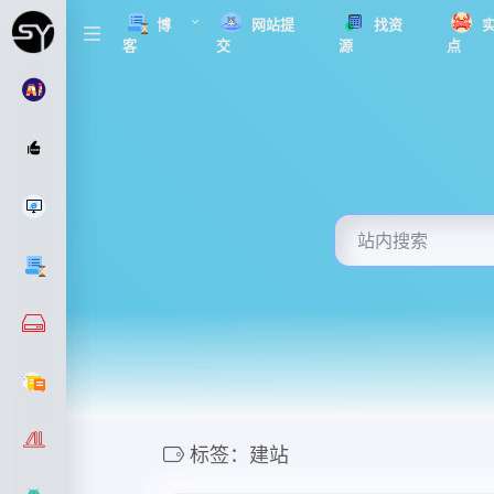
博
网站提
找资
客
交
源
点
标签：建站