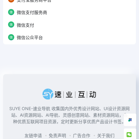
微信支付服务商
微信支付
微信公众平台
SUYE ONE-速业导航 收集国内外优秀设计网站、UI设计资源网
站、AI资源网站、AI导航、灵感创意网站、素材资源网站，各
种优质互联网项目资源，定时更新分享优质产品设计书签。
友链申请
免责声明
广告合作
关于我们