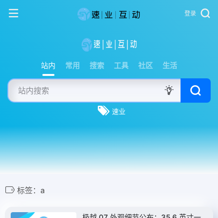
登录
站内
常用
搜索
工具
社区
生活
速业
标签：a
极越 07 外观细节公布：35.6 英寸一