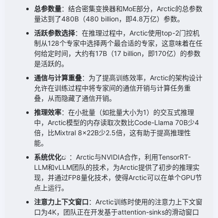
总参数量
：结合密集变换器和MoE部分，Arctic的总参数
量达到了480B（480 billion，即4.8万亿）参数。
活跃参数选择
：在推理过程中，Arctic使用top-2门控机
制从128个专家中选择两个最合适的专家，这意味着在任
何给定时间，大约有17B（17 billion，即170亿）的参数
是活跃的。
通信与计算重叠
：为了提高训练效率，Arctic的架构设计
允许在训练过程中将专家间的通信开销与计算任务重
叠，从而隐藏了通信开销。
推理效率
：在小批量（如批量大小为1）的交互式推理
中，Arctic模型的内存读取次数比Code-Llama 70B少4
倍，比Mixtral 8x22B少2.5倍，这有助于提高推理性
能。
系统
优化
：Arctic与NVIDIA合作，利用TensorRT-
LLM和vLLM团队的技术，为Arctic提供了初步的推理实
现，并通过FP8量化技术，使得Arctic可以在单个GPU节
点上运行。
注意力上下文窗口
：Arctic训练时使用的注意力上下文窗
口为4K，团队正在开发基于attention-sinks的滑动窗口