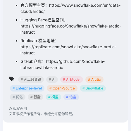
官方模型主页：https://www.snowflake.com/en/data-
cloud/arctic/
Hugging Face模型空间：
https://huggingface.co/Snowflake/snowflake-arctic-
instruct
Replicate模型地址：
https://replicate.com/snowflake/snowflake-arctic-
instruct
GitHub仓库：https://github.com/Snowflake-
Labs/snowflake-arctic
# AI工具资讯
# AI
# AI Model
# Arctic
# Enterprise-level
# Open-Source
# Snowflake
# 优化
# 智能
# 模型
# 语言
©
版权声明
文章版权归作者所有，未经允许请勿转载。