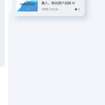
en 2 芯片
器人，转向用户自制 AI
2年前 (2024)
0
篇
稳