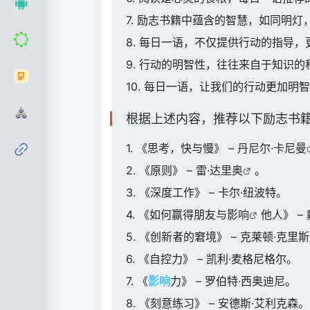
7. 励志书籍中蕴含的智慧，如同明
8. 每日一语，不仅提供行动的指导
9. 行动的明智性，往往来自于知识
10. 每日一语，让我们的行动更加
根据上述内容，推荐以下励志书
1. 《思考，快与慢》 –
丹尼尔·卡尼曼
2. 《原则》 –
雷·达里奥
。
3. 《深度工作》 – 卡尔·纽波特。
4. 《如何赢得朋友与
影响
他人》 –
5. 《创新者的窘境》 – 克莱顿·克里
6. 《自控力》 – 凯利·麦格尼格尔。
7. 《
影响
力》 – 罗伯特·西奥迪尼。
8. 《刻意练习》 – 安德斯·艾利克森。