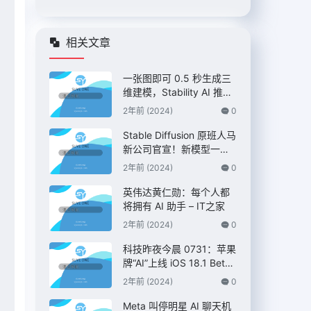
相关文章
一张图即可 0.5 秒生成三
维建模，Stability AI 推出
“Stable Fast 3D”模型
2年前 (2024)
0
Stable Diffusion 原班人马
新公司官宣！新模型一夜
刷新 AI 绘画格局，已获 3
2年前 (2024)
0
200 万美元融资
英伟达黄仁勋：每个人都
将拥有 AI 助手 – IT之家
2年前 (2024)
0
科技昨夜今晨 0731：苹果
牌“AI”上线 iOS 18.1 Bet
a；英伟达 RTX 40 系列显
2年前 (2024)
0
卡产量被曝削减 50%；小
米首发搭载高通骁龙 4s G
Meta 叫停明星 AI 聊天机