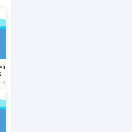
lt
)
.1K