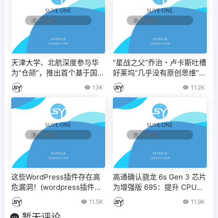
天津大学、北航深度参与华
“星战之父”乔治・卢卡斯吐槽
为“仓颉”，推出首个基于国产
好莱坞“几乎没有原创思维”，
编程语言的 AI 智能体编程框
AI 将“不可避免”用于电影制
13K
11.2K
架“苍穹” – IT之家
作 – IT之家
这些WordPress插件存在高
高通确认骁龙 6s Gen 3 芯片
危漏洞！(wordpress插件破
为增强版 695：提升 CPU、
解)
GPU 和 AI 性能
11.5K
11.9K
暂无评论