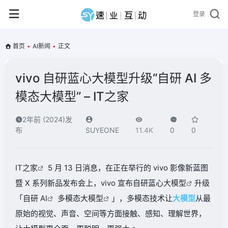
登录
首页
•
AI新闻
•
正文
vivo 自研蓝心大模型升级“自研 AI 多
模态大模型” – IT之家
2年前 (2024)发
布
SUYEONE
11.4K
0
0
IT之家
5 月 13 日消息，在正在举行的 vivo 影像新蓝图
暨 X 系列新品发布会上，vivo 宣布自研蓝心
大模型
升级
「自研
AI
多模态大
模型
」，多模态技术让
大
模型
从最
原始的视觉、声音、空间等方面接触、感知、理解世界，