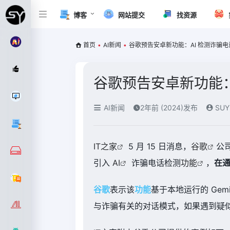
博客
网站提交
找资源
首页
•
AI新闻
•
谷歌预告安卓新功能：AI 检测诈骗电话 
谷歌预告安卓新功能：A
AI新闻
2年前 (2024)发布
SUY
IT之家
5 月 15 日消息，
谷歌
公司
引入
AI
诈骗电话检测
功能
，
在
谷歌
表示该
功能
基于本地运行的 Gemin
与诈骗有关的对话模式，如果遇到疑