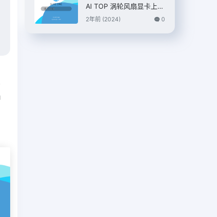
AI TOP 涡轮风扇显卡上
市，7399 元
2年前 (2024)
0
篇
I