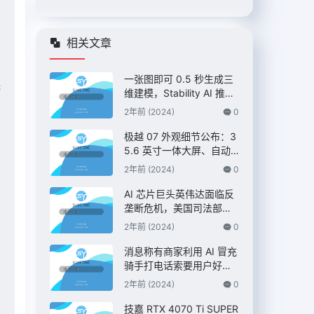
相关文章
一张图即可 0.5 秒生成三
保
维建模，Stability AI 推出
“Stable Fast 3D”模型
2年前 (2024)
0
极越 07 外观细节公布：3
5.6 英寸一体大屏、自动
升降尾翼，定位 C 级纯电
2年前 (2024)
0
AI 智驾轿车
AI 芯片巨头英伟达面临反
垄断危机，美国司法部双
管齐下展开调查 – IT之家
2年前 (2024)
0
消息称有商家利用 AI 冒充
骑手打电话索要用户好
评，“平台考核”、“高温补
2年前 (2024)
0
贴”都是假的 – IT之家
技嘉 RTX 4070 Ti SUPER