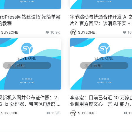
rdPress网站建设指南:简单易
字节跳动与博通合作开发 AI 
的教程
片？官方回应：该消息不实 – 
之家
SUYEONE
10.9K
SUYEONE
10
视新机入网并公布证件照：2.
李彦宏：目前已有近 10 万家
GHz 处理器，带有“AI”标识 –
业调用百度文心一言 AI 能力
之家
萝卜快跑无人化商业运营指日
SUYEONE
11.9K
SUYEONE
11
待