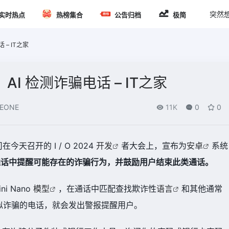
突然
实时热点
热榜集合
公告归档
极简
– IT之家
I 检测诈骗电话 – IT之家
EONE
11K
0
0
在今天召开的 I / O 2024
开发
者大会上，宣布为
安卓
系统
通话中提醒可能存在的诈骗行为，并鼓励用户结束此类通话。
i Nano
模型
，在通话中匹配查找欺诈性
语言
和其他通常
似诈骗的电话，就会发出警报提醒用户。