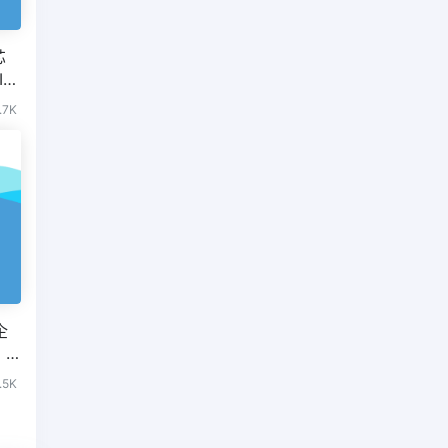
芯
IT
.7K
企
，
可
.5K