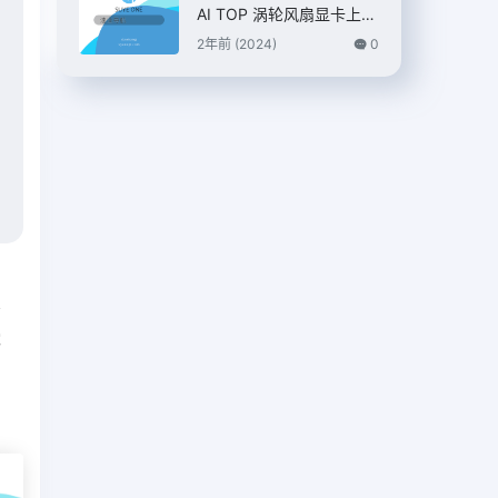
AI TOP 涡轮风扇显卡上
市，7399 元
2年前 (2024)
0
篇
家