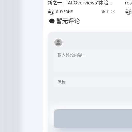
新之一，“AI Overviews”体验正
re
式上线 – IT之家
监
SUYEONE
11.2K
暂无评论