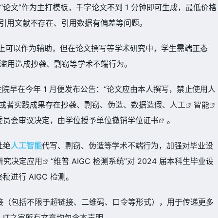
“论文”作为主打模板，
千字论文不到 1 分钟即可生成，最低价格
存在引用文献不存在、引用数据有偏差等问题。
度上可以作为辅助，但在论文撰写等学术研究中，学生需端正态
工具滥用造成抄袭、剽窃等学术不端行为。
院早在今年 1 月便发布公告：“
论文应由本人撰写，禁止使用
人
文或者实践成果存在抄袭、剽窃、伪造、数据造假、
人工
智能
委员会审议决定，由学位授予单位撤销学位
证书
。
杜绝
人工
智能
代写、剽窃、伪造等学术不端行为，加强对毕业设
研究决定
应用
“维普 AIGC 检测系统”对 2024 届本科生毕业设
进行 AIGC 检测
。
接（包括不限于超链接、二维码、口令等形式），用于传递更多
IT之家所有文章均包含本声明。