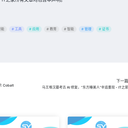
智能
# 工具
# 应用
# 教育
# 智能
# 管理
# 证书
下一
Cobalt
马王堆汉墓考古 AI 修复，“东方睡美人”辛追重现 - IT之