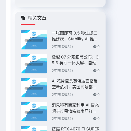
相关文章
一张图即可 0.5 秒生成三
维建模，Stability AI 推出
“Stable Fast 3D”模型
2年前 (2024)
0
极越 07 外观细节公布：3
5.6 英寸一体大屏、自动
升降尾翼，定位 C 级纯电
2年前 (2024)
0
AI 智驾轿车
AI 芯片巨头英伟达面临反
垄断危机，美国司法部双
管齐下展开调查 – IT之家
2年前 (2024)
0
消息称有商家利用 AI 冒充
骑手打电话索要用户好
评，“平台考核”、“高温补
2年前 (2024)
0
贴”都是假的 – IT之家
技嘉 RTX 4070 Ti SUPER