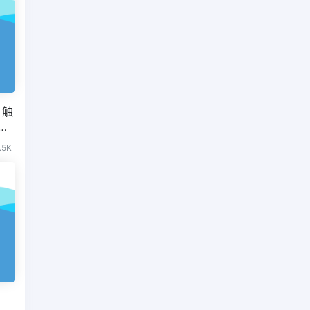
 触
.5K