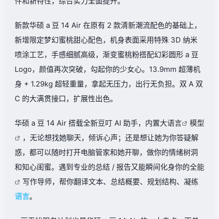
件和新特性，综合实力全面提升。
新款华硕 a 豆 14 Air 在原有 2 款清新潮流配色的基础上，
新增限定梦幻蜜桃甜心配色，机身表面采用特殊 3D 纳米
喷涂工艺，手感细腻高级，渐变蜜桃粉搭配幻彩圆形 a 豆
Logo，颜值再次突破，勾起你的少女心。13.9mm 超薄机
身 + 1.29kg 超轻重量，拿起无压力，出行无负担。双 A 双
C 的大满贯接口，扩展性出色。
华硕 a 豆 14 Air 搭载全新豆叮 AI 助手，内置大
语言
模型
，无论想找她聊天，倾诉心声；还是想让她为你答疑解
惑，都可以随时打开电脑管家和她开聊，做你的情绪树洞
和知心闺蜜。遇到专业的总结 / 报告又能瞬间化身你的
全能
写作导师，帮你翻译文本、总结概要、规划结构、凝练
语言
。