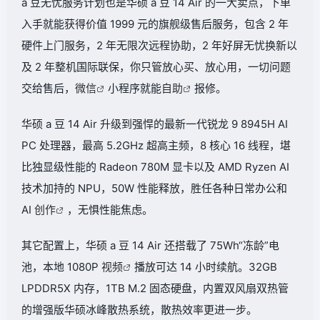
a 豆无忧服务计划也是华硕 a 豆 14 Air 的一大卖点，下单
入手就能获得价值 1999 元的旗舰级售后服务，包含 2 年
硬件上门服务，2 年无限次远程协助，2 年好屏无忧换新以
及 2 年整机国际联保，你只管放心买、放心用，一切问题
交给售后，
微信
小程序就能
自助
报修。
华硕 a 豆 14 Air 升级到强悍的最新一代锐龙 9 8945H AI
PC 处理器，最高 5.2GHz 超高主频，8 核心 16 线程，堪
比独显级性能的 Radeon 780M 显卡以及 AMD Ryzen AI
技术加持的 NPU，50W 性能释放，胜任各种日常办公和
AI
创作
，无惧性能焦虑。
其它配置上，华硕 a 豆 14 Air 还搭载了 75Wh“冻龄”电
池，本地 1080P
视频
播放可达 14 小时续航。32GB
LPDDR5X 内存，1TB M.2 固态硬盘，内置双风扇双热管
的增强版华硕冰峰散热系统，散热效率更进一步。