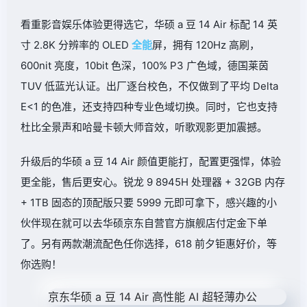
看重影音娱乐体验更得选它，华硕 a 豆 14 Air 标配 14 英
寸 2.8K 分辨率的 OLED
全能
屏，拥有 120Hz 高刷，
600nit 亮度，10bit 色深，100% P3 广色域，德国莱茵
TUV 低蓝光认证。出厂逐台校色，不仅做到了平均 Delta
E<1 的色准，还支持四种专业色域切换。同时，它也支持
杜比全景声和哈曼卡顿大师音效，听歌观影更加震撼。
升级后的华硕 a 豆 14 Air 颜值更能打，配置更强悍，体验
更全能，售后更安心。锐龙 9 8945H 处理器 + 32GB 内存
+ 1TB 固态的顶配版只要 5999 元即可拿下，感兴趣的小
伙伴现在就可以去华硕京东自营官方旗舰店付定金下单
了。另有两款潮流配色任你选择，618 前夕钜惠好价，等
你选购！
京东
华硕 a 豆 14 Air 高性能 AI 超轻薄办公