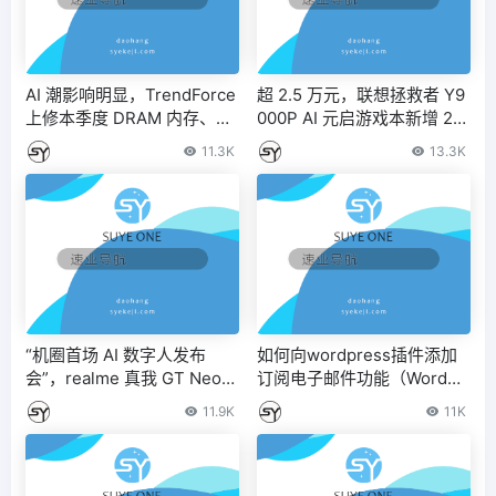
AI 潮影响明显，TrendForce
超 2.5 万元，联想拯救者 Y9
上修本季度 DRAM 内存、NA
000P AI 元启游戏本新增 2T
ND 闪存合约价涨幅预测
固态 + 32G 内存顶配：i9-1
11.3K
13.3K
4900HX+RTX 4090
“机圈首场 AI 数字人发布
如何向wordpress插件添加
会”，realme 真我 GT Neo6
订阅电子邮件功能（WordPr
手机 5 月 9 日推出
ess插件定制）
11.9K
11K