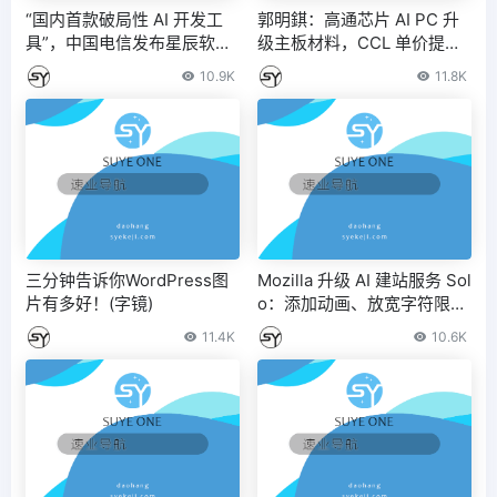
“国内首款破局性 AI 开发工
郭明錤：高通芯片 AI PC 升
具”，中国电信发布星辰软件
级主板材料，CCL 单价提升
工厂：产品文档生成代码 – I
15%-20%
10.9K
11.8K
T之家
三分钟告诉你WordPress图
Mozilla 升级 AI 建站服务 Sol
片有多好！(字镜)
o：添加动画、放宽字符限
制，最多上传 30 张图片
11.4K
10.6K