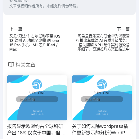
©
版权声明
文章版权归作者所有，未经允许请勿转载。
上一篇
下一篇
又见“刀法”？古尔曼称苹果 iOS
网易云音乐宣布联合华为鸿蒙智
18 端侧 AI 功能至少需 iPhone
行推出车载端 AI 音质升级服务：
15 Pro 手机、M1 芯片 iPad /
借助麒麟 NPU 硬件实时渲染音
Mac
乐细节，高通芯片方案正推进中
相关文章
报告显示欧盟约占全球科研
关于如何去除wordpress插
产出 18% 仅次于中国，但 AI
件更新提示的分析(WordPre