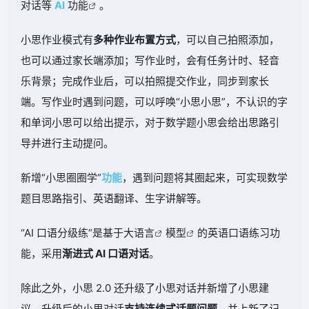
对话等
AI
功能
。
小思作业模式有
多种作业布置方式
，可以自己拍照添加，
也可以通过家长端添加；写作业时，会有任务计时、轻音
乐背景；完成作业后，可以拍照提交作业，同步到家长
端。写作业时遇到问题，可以呼唤“小思小思”，不认识的字
和单词小思可以给出提示，对于数学题小思会给出思路引
导并进行主动提问。
新增“小思圈圈学”
功能
，遇到问题将其圈起来，可实现数学
题目思路指引、英语翻译、生字讲解等。
“AI 口语分级练”是基于大
语言
模型
的英语口语练习功
能，采用
渐进式 AI 口语对话
。
除此之外，小思 2.0 还升级了小思对话并新增了小思建
议。升级后的小思对话
支持连续式话题问题
，并上新了记