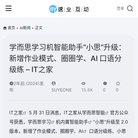
登录
首页
•
AI新闻
•
正文
学而思学习机智能助手“小思”升级：
新增作业模式、圈圈学、AI 口语分
级练 – IT之家
2年前 (2024)发
布
SUYEONE
15.6K
0
0
IT之家
5 月 31 日消息，IT之家从学而思
智能
官方公众
号获悉，学而思
学习
机内置
智能助手
“小思”升级至 2.0
版本，新增了作业模式、圈圈学、
AI
口语分级练、小思