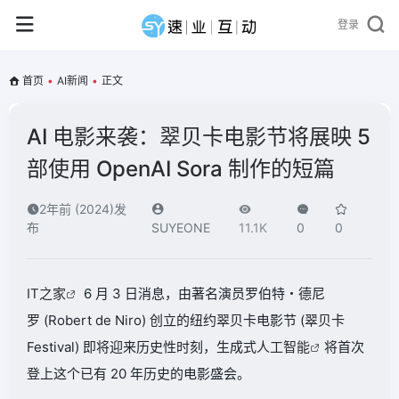
登录
首页
•
AI新闻
•
正文
AI 电影来袭：翠贝卡电影节将展映 5
部使用 OpenAI Sora 制作的短篇
2年前 (2024)发
布
SUYEONE
11.1K
0
0
IT之家
6 月 3 日消息，由著名演员罗伯特・德尼
罗 (Robert de Niro) 创立的纽约翠贝卡电影节 (翠贝卡
Festival) 即将迎来历史性时刻，生成式
人工智能
将首次
登上这个已有 20 年历史的电影盛会。