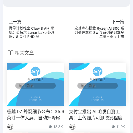
上一篇
下一篇
微星计划推出 Claw 8 AI+ 掌
宏碁宣布搭载 Ryzen AI 300 系
机：英特尔 Lunar Lake 处理
列处理器的 Swift 系列笔记本今
器，8 英寸 FHD 屏
年第三季度上市
相关文章
极越 07 外观细节公布：35.6
支付宝推出 AI 毛发自测工
英寸一体大屏、自动升降尾
具：上传照片可测脱发程度 –
翼，定位 C 级纯电 AI 智驾轿
IT之家
18.3K
11.9K
车