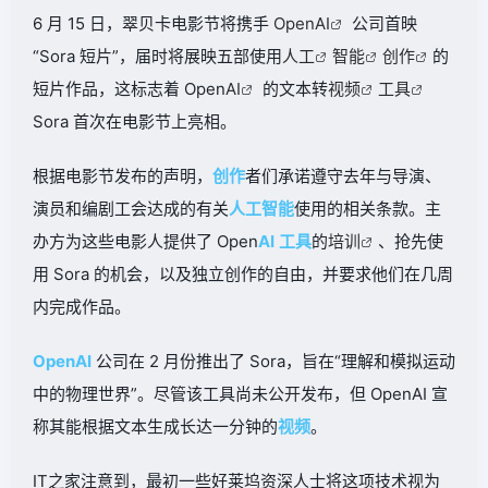
6 月 15 日，翠贝卡电影节将携手
OpenAI
公司首映
“Sora 短片”，届时将展映五部使用
人工
智能
创作
的
短片作品，这标志着 Open
AI
的文本转
视频
工具
Sora 首次在电影节上亮相。
根据电影节发布的声明，
创作
者们承诺遵守去年与导演、
演员和编剧工会达成的有关
人工
智能
使用的相关条款。主
办方为这些电影人提供了 Open
AI
工具
的
培训
、抢先使
用 Sora 的机会，以及独立创作的自由，并要求他们在几周
内完成作品。
OpenAI
公司在 2 月份推出了 Sora，旨在“理解和模拟运动
中的物理世界”。尽管该工具尚未公开发布，但 OpenAI 宣
称其能根据文本生成长达一分钟的
视频
。
IT之家注意到，最初一些好莱坞资深人士将这项技术视为