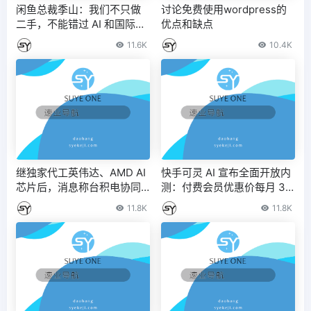
闲鱼总裁季山：我们不只做
讨论免费使用wordpress的
二手，不能错过 AI 和国际化
优点和缺点
– IT之家
11.6K
10.4K
继独家代工英伟达、AMD AI
快手可灵 AI 宣布全面开放内
芯片后，消息称台积电协同
测：付费会员优惠价每月 33
旗下创意电子拿下 SK 海力士
元起
11.8K
11.8K
大单