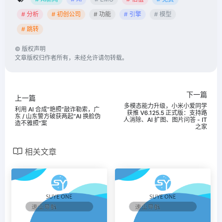
# 分析
# 初创公司
# 功能
# 引擎
# 模型
# 跳转
©
版权声明
文章版权归作者所有，未经允许请勿转载。
下一篇
上一篇
多模态能力升级，小米小爱同学
利用 AI 合成“艳照”敲诈勒索，广
获推 V6.125.5 正式版：支持路
东 / 山东警方破获两起“AI 换脸伪
人消除、AI 扩图、图片问答 - IT
造不雅照”案
之家
相关文章