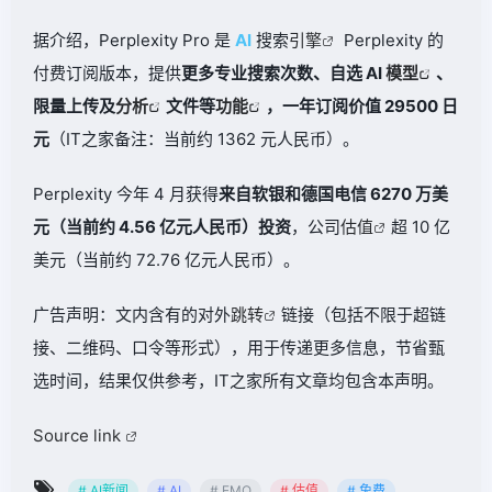
据介绍，Perplexity Pro 是
AI
搜索
引擎
Perplexity 的
付费订阅版本，提供
更多专业搜索次数、自选 AI
模型
、
限量上传及
分析
文件等
功能
，一年订阅价值 29500 日
元
（IT之家备注：当前约 1362 元人民币）。
Perplexity 今年 4 月获得
来自软银和德国电信 6270 万美
元（当前约 4.56 亿元人民币）投资
，公司
估值
超 10 亿
美元（当前约 72.76 亿元人民币）。
广告声明：文内含有的对外
跳转
链接（包括不限于超链
接、二维码、口令等形式），用于传递更多信息，节省甄
选时间，结果仅供参考，IT之家所有文章均包含本声明。
Source link
# AI新闻
# AI
# EMO
# 估值
# 免费