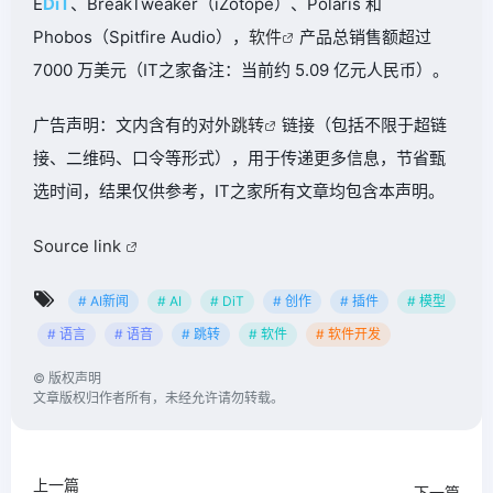
E
DiT
、BreakTweaker（iZotope）、Polaris 和
Phobos（Spitfire Audio），
软件
产品总销售额超过
7000 万美元（IT之家备注：当前约 5.09 亿元人民币）。
广告声明：文内含有的对外
跳转
链接（包括不限于超链
接、二维码、口令等形式），用于传递更多信息，节省甄
选时间，结果仅供参考，IT之家所有文章均包含本声明。
Source link
# AI新闻
# AI
# DiT
# 创作
# 插件
# 模型
# 语言
# 语音
# 跳转
# 软件
# 软件开发
©
版权声明
文章版权归作者所有，未经允许请勿转载。
上一篇
下一篇