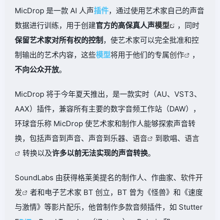
MicDrop 是一款 AI 人声
插件
，通过使用艺术家自己的声音
数据进行训练，用于创建
官方的高保真人声
模型
，同时
保留艺术家对所有权的控制
，使艺术家可以完全批准和控
制输出的艺术内容，这些
模型
将用于他们的专属
创作
，
不向公众开放
。
MicDrop 将于今年夏天推出，是一款实时（AU、VST3、
AAX）插件，兼容所有主要的数字音频工作站（DAW），
环球音乐称 MicDrop 使艺术家和制作人能够探索声音转
换，包括声音到声音、声音到乐器、
语音
到歌唱、
语言
转换以及
许多以前无法实现的声音转换
。
SoundLabs 由获得格莱美提名的制作人、作曲家、
软件开
发
者和电子艺术家 BT 创立，BT 曾为《怪兽》和《速度
与激情》等影片配乐，他曾制作多款音频插件，如 Stutter