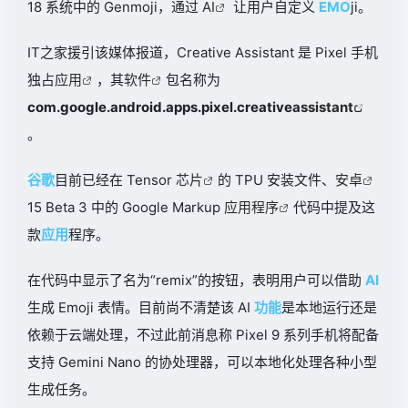
18 系统中的 Genmoji，通过
AI
让用户自定义
EMO
ji。
IT之家援引该媒体报道，Creative Assistant 是 Pixel 手机
独占
应用
，其
软件
包名称为
com.google.android.apps.pixel.creative
assistant
。
谷歌
目前已经在 Tensor
芯片
的 TPU 安装文件、
安卓
15 Beta 3 中的 Google Markup
应用程序
代码中提及这
款
应用
程序。
在代码中显示了名为“remix”的按钮，表明用户可以借助
AI
生成 Emoji 表情。目前尚不清楚该 AI
功能
是本地运行还是
依赖于云端处理，不过此前消息称 Pixel 9 系列手机将配备
支持 Gemini Nano 的协处理器，可以本地化处理各种小型
生成任务。