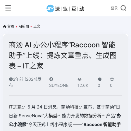
登录
首页
•
AI新闻
•
正文
商汤 AI 办公小程序“Raccoon 智能
助手”上线：提炼文章重点、生成图
表 – IT之家
2年前 (2024)发
布
SUYEONE
12.6K
0
0
IT之家
6 月 24 日消息，商汤
科技
宣布，基于商汤“日
日新 SenseNova”
大模型
能力开发的
数据分析
产品“
办
公小浣熊
”今天正式上线小程序版 ——“
Raccoon
智能助手