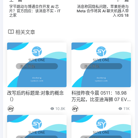
字节跳动与博通合作开发 AI 芯
消息称因隐私问题，苹果拒绝与
片？官方回应：该消息不实 - IT
Meta 合作将其 AI 聊天机器人带
之家
入 iOS 18
相关文章
改写后的标题是:对象的概念
科技昨夜今晨 0511：18.98
（）
万元起，比亚迪海狮 07 EV
上市；小米高管回应不再发
10.8K
11K
布 Redmi 路由器言论；WPS
被指套娃式收费，内部人士
称“会员使用 AI 功能福利期已
到”