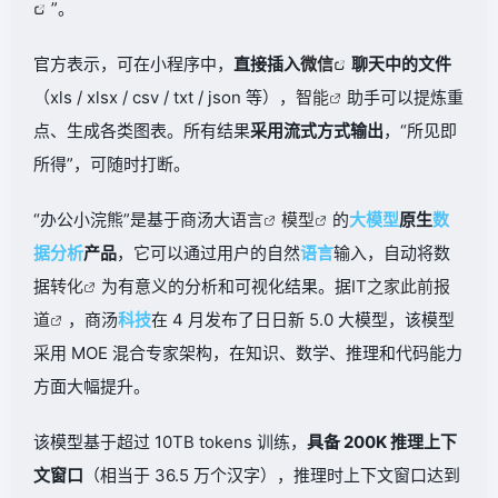
”。
官方表示，可在小程序中，
直接插入
微信
聊天中的文件
（xls / xlsx / csv / txt / json 等），
智能
助手可以提炼重
点、生成各类图表。所有结果
采用流式方式输出
，“所见即
所得”，可随时打断。
“办公小浣熊”是基于商汤大
语言
模型
的
大
模型
原生
数
据分析
产品
，它可以通过用户的自然
语言
输入，自动将数
据
转化
为有意义的分析和可视化结果。据
IT之家此前报
道
，商汤
科技
在 4 月发布了日日新 5.0 大模型，该模型
采用 MOE 混合专家架构，在知识、数学、推理和代码能力
方面大幅提升。
该模型基于超过 10TB tokens 训练，
具备 200K 推理上下
文窗口
（相当于 36.5 万个汉字），推理时上下文窗口达到