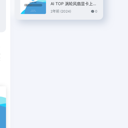
AI TOP 涡轮风扇显卡上
市，7399 元
2年前 (2024)
0
篇
指
度