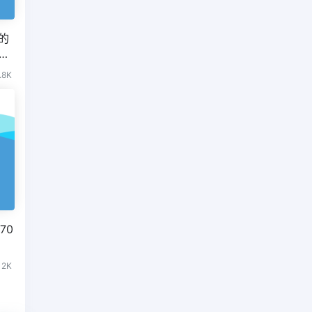
的
.8K
70
12K