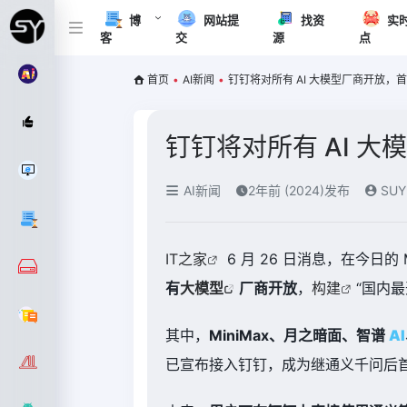
博
网站提
找资
实
客
交
源
点
首页
•
AI新闻
•
钉钉将对所有 AI 大模型厂商开放，首
钉钉将对所有 AI 大
AI新闻
2年前 (2024)发布
SUY
IT之家
6 月 26 日消息，在今日的
有
大模型
厂商开放
，
构建
“国内
其中，
MiniMax、月之暗面、智谱
AI
已宣布接入钉钉，成为继通义千问后