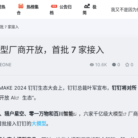
时热
热榜集
公告归
极
我又不是因为
合
档
简
批 7 家接入
模型厂商开放，首批 7 家接入
EONE
10.6K
0
0
 MAKE 2024 钉钉生态大会上，钉钉总裁叶军宣布，
钉钉将对所
最开放
AI
生态”。
、猎户星空、零一万物和百川
智能
，六家千亿级大
模型
厂商
首批接入钉钉的
大
模型
。