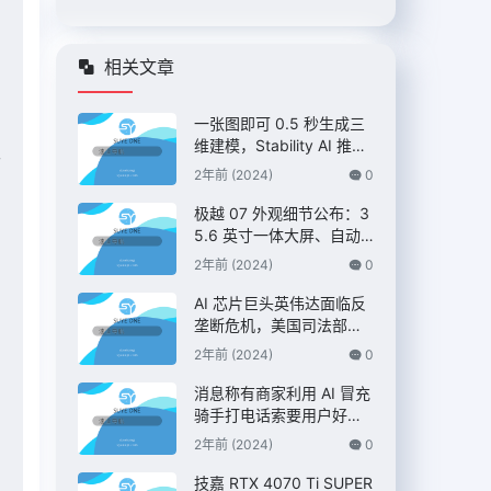
相关文章
一张图即可 0.5 秒生成三
维建模，Stability AI 推出
已
“Stable Fast 3D”模型
2年前 (2024)
0
极越 07 外观细节公布：3
5.6 英寸一体大屏、自动
升降尾翼，定位 C 级纯电
2年前 (2024)
0
AI 智驾轿车
AI 芯片巨头英伟达面临反
垄断危机，美国司法部双
管齐下展开调查 – IT之家
2年前 (2024)
0
消息称有商家利用 AI 冒充
骑手打电话索要用户好
评，“平台考核”、“高温补
2年前 (2024)
0
贴”都是假的 – IT之家
技嘉 RTX 4070 Ti SUPER