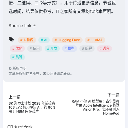
接、二维码、口令等形式），用于传递更多信息，节省甄
选时间，结果仅供参考，IT之家所有文章均包含本声明。
Source link
# AI新闻
# AI
# Hugging Face
# LLAMA
# 优化
# 使用
# 开发
# 模型
# 编程
# 语言
# 跳转
©
版权声明
文章版权归作者所有，未经允许请勿转载。
下一篇
上一篇
RAM 不够 AI 模型用：古尔曼称
SK 海力士计划 2028 年前投资
苹果 Apple Intelligence 将登
103 万亿韩元押注 AI，约 80%
Vision Pro，但不会引入
用于 HBM 内存芯片
HomePod
相关文章