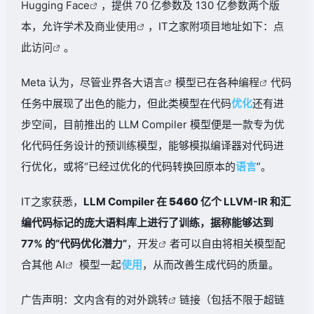
Hugging Face
，提供 70 亿参数及 130 亿参数两个版
本，允许学术及商业
使用
，IT之家附项目地址如下：
点
此访问
。
Meta 认为，尽管业界各大
语言
模型已在各种
编程
代码
任务中展现了出色的能力，但此类模型在代码
优化
还有进
步空间，目前推出的 LLM Compiler 模型便是一款专为优
化代码任务设计的预训练模型，能够模拟编译器对代码进
行优化，或将“已经过优化的代码转换回原本的
语言
”。
IT之家获悉，
LLM Compiler 在
5460 亿
个 LLVM-IR 和汇
编代码标记的庞大语料库上进行了训练，据称能够达到
77% 的“代码优化潜力”
，
开发
者可以自由将相关模型配
合其他
AI
模型一起
使用
，从而改善生成代码的质量。
广告声明：文内含有的对外
跳转
链接（包括不限于超链