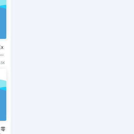
Ex
所有
.5K
户零