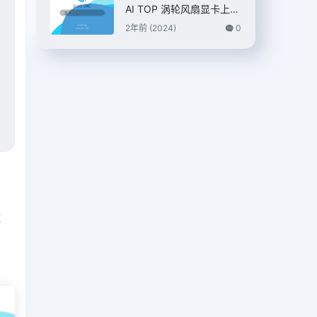
AI TOP 涡轮风扇显卡上
市，7399 元
2年前 (2024)
0
篇
易
注