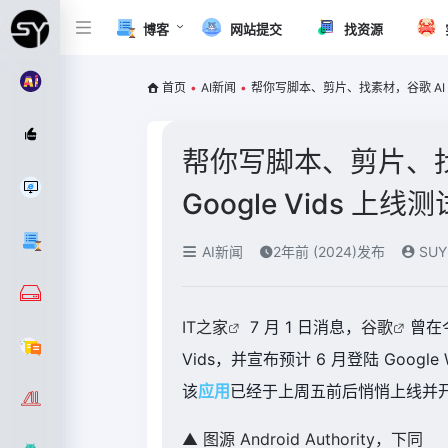
博客
网站提交
找资源
首页
•
AI新闻
•
帮你写脚本、剪片、找素材，谷歌 AI 视频
帮你写脚本、剪片、找
Google Vids 上线测
AI新闻
2年前 (2024)发布
SUY
IT之家
7 月 1 日消息，
谷歌
曾在
Vids，并宣布预计 6 月登陆 Google 
该
应用
已经于上周五前后悄悄上线并
▲ 图源 Android Authority，下同