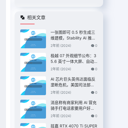
相关文章
、
一张图即可 0.5 秒生成三
维建模，Stability AI 推出
“Stable Fast 3D”模型
2年前 (2024)
0
极越 07 外观细节公布：3
5.6 英寸一体大屏、自动
升降尾翼，定位 C 级纯电
2年前 (2024)
0
AI 智驾轿车
AI 芯片巨头英伟达面临反
垄断危机，美国司法部双
管齐下展开调查 – IT之家
2年前 (2024)
0
消息称有商家利用 AI 冒充
骑手打电话索要用户好
评，“平台考核”、“高温补
2年前 (2024)
0
贴”都是假的 – IT之家
技嘉 RTX 4070 Ti SUPER