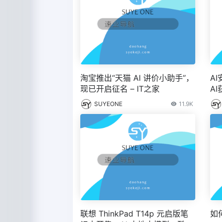
淘宝推出“天猫 AI 讲价小助手”，
AI
现已开启征名 – IT之家
A
SUYEONE
11.9K
联想 ThinkPad T14p 元启版笔
如