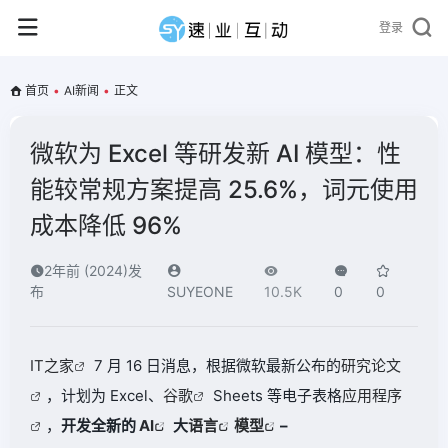
登录
首页
•
AI新闻
•
正文
微软为 Excel 等研发新 AI 模型：性
能较常规方案提高 25.6%，词元使用
成本降低 96%
2年前 (2024)发
布
SUYEONE
10.5K
0
0
IT之家
7 月 16 日消息，根据微软最新公布的
研究论文
，计划为 Excel、
谷歌
Sheets 等电子表格
应用程序
，
开发全新的
AI
大
语言
模型
–