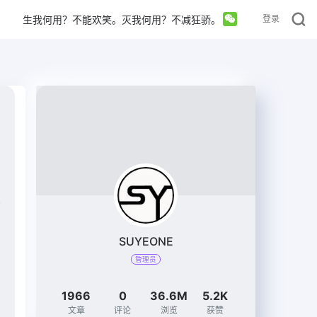
生我何用？不能欢笑。灭我何用？不减狂骄。
登录
SUYEONE
管理员
1966
0
36.6M
5.2K
文章
评论
浏览
获赞