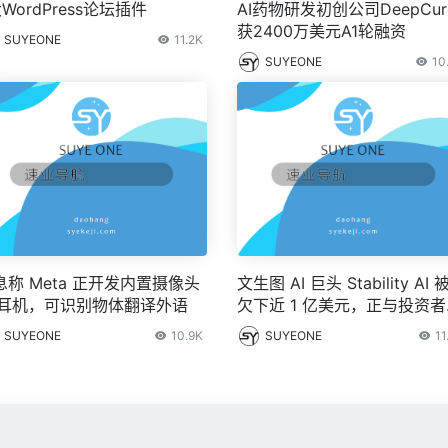
WordPress论坛插件
AI药物研发初创公司DeepCur
获2400万美元A1轮融资
SUYEONE
11.2K
SUYEONE
10
息称 Meta 正开发内置摄像头
文生图 AI 巨头 Stability AI 
I 耳机，可识别物体翻译外语
欠下近 1 亿美元，正与投资
谈融资事宜
SUYEONE
10.9K
SUYEONE
11