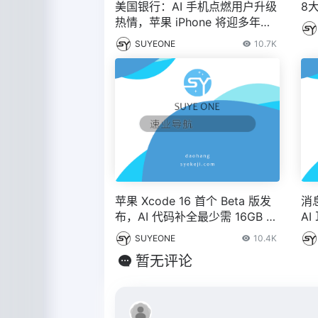
美国银行：AI 手机点燃用户升级
8大
热情，苹果 iPhone 将迎多年升
级周期 – IT之家
SUYEONE
10.7K
苹果 Xcode 16 首个 Beta 版发
消
布，AI 代码补全最少需 16GB 内
A
存
SUYEONE
10.4K
暂无评论