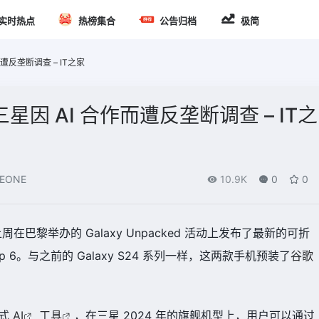
实时热点
热榜集合
公告归档
极简
遭反垄断调查 – IT之家
因 AI 合作而遭反垄断调查 – IT之
EONE
10.9K
0
0
周在巴黎举办的 Galaxy Unpacked 活动上发布了最新的可折
 和 Flip 6。与之前的 Galaxy S24 系列一样，这两款手机预装了
谷歌
成式
AI
工具
，在三星 2024 年的旗舰机型上，用户可以通过