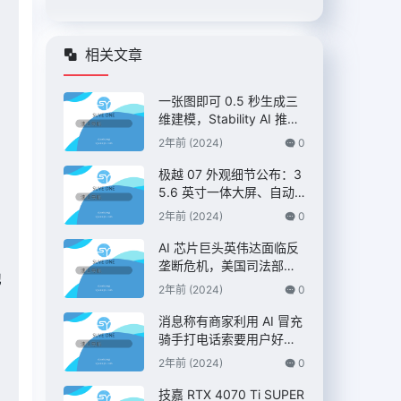
相关文章
一张图即可 0.5 秒生成三
维建模，Stability AI 推出
“Stable Fast 3D”模型
2年前 (2024)
0
极越 07 外观细节公布：3
5.6 英寸一体大屏、自动
升降尾翼，定位 C 级纯电
2年前 (2024)
0
AI 智驾轿车
AI 芯片巨头英伟达面临反
垄断危机，美国司法部双
他
管齐下展开调查 – IT之家
2年前 (2024)
0
消息称有商家利用 AI 冒充
骑手打电话索要用户好
评，“平台考核”、“高温补
2年前 (2024)
0
贴”都是假的 – IT之家
技嘉 RTX 4070 Ti SUPER