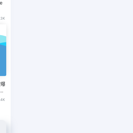
e
.3K
被曝
者洽
.4K