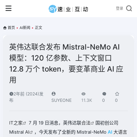
登录
首页
•
AI新闻
•
正文
英伟达联合发布 Mistral-NeMo AI
模型：120 亿参数、上下文窗口
12.8 万个 token，要变革商业 AI 应
用
2年前 (2024)发
布
SUYEONE
11.3K
0
0
IT之家
7 月 19 日消息，英伟达联
合法
国初创公司
Mistral
AI
，今天发布了全新的 Mistral-NeMo
AI
大
语言