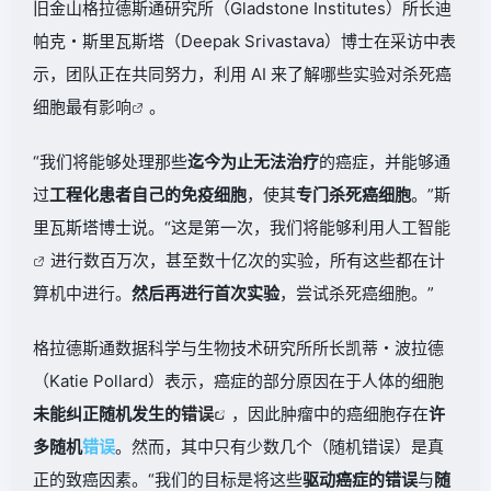
旧金山格拉德斯通研究所（Gladstone Institutes）所长迪
帕克・斯里瓦斯塔（Deepak Srivastava）博士在采访中表
示，团队正在共同努力，利用 AI 来了解哪些实验对杀死癌
细胞最有
影响
。
“我们将能够处理那些
迄今为止无法治疗
的癌症，并能够通
过
工程化患者自己的免疫细胞
，使其
专门杀死癌细胞
。”斯
里瓦斯塔博士说。“这是第一次，我们将能够利用
人工智能
进行数百万次，甚至数十亿次的实验，所有这些都在计
算机中进行。
然后再进行首次实验
，尝试杀死癌细胞。”
格拉德斯通数据科学与生物技术研究所所长凯蒂・波拉德
（Katie Pollard）表示，癌症的部分原因在于人体的细胞
未能纠正随机发生的
错误
，因此肿瘤中的癌细胞存在
许
多
随机
错误
。然而，其中只有少数几个（随机错误）是真
正的致癌因素。“我们的目标是将这些
驱动癌症的错误
与
随