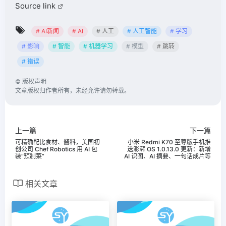
Source link
# AI新闻
# AI
# 人工
# 人工智能
# 学习
# 影响
# 智能
# 机器学习
# 模型
# 跳转
# 错误
©
版权声明
文章版权归作者所有，未经允许请勿转载。
上一篇
下一篇
可精确配比食材、酱料，美国初
小米 Redmi K70 至尊版手机推
创公司 Chef Robotics 用 AI 包
送澎湃 OS 1.0.13.0 更新：新增
装“预制菜”
AI 识图、AI 摘要、一句话成片等
相关文章