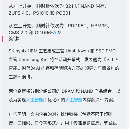
从左上开始，顺时针依次为 321 层 NAND 闪存、
ZUFS 4.0、PS1010 和 PCB01
从左上开始，顺时针依次为 LPDDR5T、HBM3E、
CMS 2.0 和 GDDR6-
AI
M
演讲
SK hynix HBM 工艺集成主管 Unoh Kwon 和 SSD PMO
主管 Chunsung Kim 将在活动开幕式上发表题为《
人工
智能
时代的 AI 内存和存储
解决方案
领导力与愿景》的
主题
演讲。
两位高管将分别介绍公司的 DRAM 和 NAND 产品组合，以
及为实现
人工
智能
而
优化
的
人工智能
内存
解决
方案。
广告声明：文内含有的对外跳转链接（包括不限于超链
接、二维码、口令等形式），用于传递更多信息，节省甄