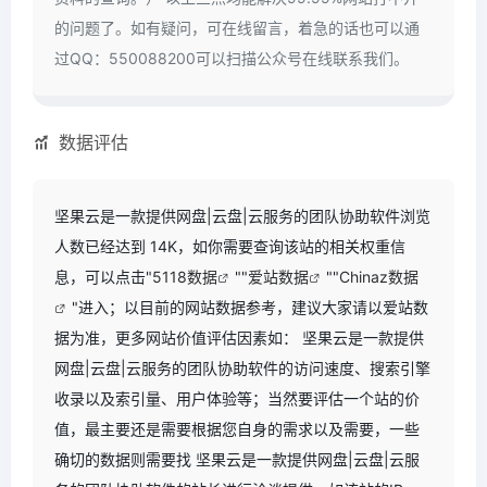
的问题了。如有疑问，可在线留言，着急的话也可以通
过QQ：550088200可以扫描公众号在线联系我们。
数据评估
坚果云是一款提供网盘|云盘|云服务的团队协助软件浏览
人数已经达到 14K，如你需要查询该站的相关权重信
息，可以点击"
5118数据
""
爱站数据
""
Chinaz数据
"进入；以目前的网站数据参考，建议大家请以爱站数
据为准，更多网站价值评估因素如： 坚果云是一款提供
网盘|云盘|云服务的团队协助软件的访问速度、搜索引擎
收录以及索引量、用户体验等；当然要评估一个站的价
值，最主要还是需要根据您自身的需求以及需要，一些
确切的数据则需要找 坚果云是一款提供网盘|云盘|云服