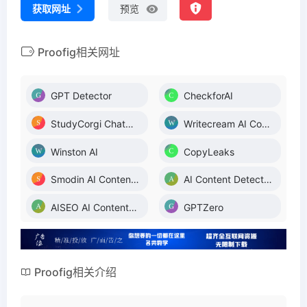
获取网址
预览
Proofig相关网址
GPT Detector
CheckforAI
StudyCorgi ChatGPT Detector
Writecream AI Content Detector
Winston AI
CopyLeaks
Smodin AI Content Detector
AI Content Detector
AISEO AI Content Detector
GPTZero
Proofig相关介绍