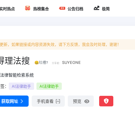
实时热点
热榜集合
公告归档
极简
天没有更新，如果链接或内容资源失效，请下方反馈，我会及时处理，谢谢！
得理法搜
🤐吐槽?
SUYEONE
分享者：
I法律智能检索系统
标签：
AI法律助手
AI法律助手
获取网址
手机查看
预览