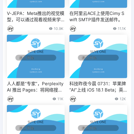
V-JEPA：Meta推出的视觉模
在阿里云ACE上使用Cimy S
型，可以通过观看视频来学
wift SMTP插件发送邮件。
习理解物理世界
10.9K
11.1K
人人都是“专家”，Perplexity
科技昨夜今晨 0731：苹果牌
AI 推出 Pages：将网络搜索
“AI”上线 iOS 18.1 Beta；英
转换为报告 / 文章 / 指南
伟达 RTX 40 系列显卡产量
11K
12K
被曝削减 50%；小米首发搭
载高通骁龙 4s Gen 2 芯片