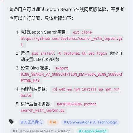
普通用户可以通过Lepton Search在线网页版体验，开发者
也可以自行部署，具体步骤如下：
克隆Lepton Search项目：
git clone
https://github.com/leptonai/search_with_lepton.gi
t
运行
命令自
pip install -U leptonai && lep login
动设置LLM和KV函数
设置 Bing 密钥：
export
BING_SEARCH_V7_SUBSCRIPTION_KEY=YOUR_BING_SUBSCRI
PTION_KEY
构建前端网络：
cd web && npm install && npm run
build
运行后台服务器：
BACKEND=BING python
search_with_lepton.py
# AI工具资讯
# AI
# Conversational AI Technology
# Customizable AI Search Solution.
# Lepton Search