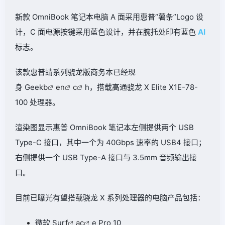
新款 OmniBook 笔记本电脑 A 面采用惠普“薯条”Logo 设
计，
C 面电源按键采用蓝色设计，并在腕托处印有蓝色
AI
标志。
该款惠普蜻系列骁龙版商务本已经现
身 Geek
b
en
c
h，
搭载高通骁龙 X Elite X1E-78-
100 处理器。
渲染图显示惠普 OmniBook 笔记本左侧提供两个 USB
Type-C 接口，其中一个为 40Gbps 速率的 USB4 接口；
右侧提供一个 USB Type-A 接口与 3.5mm 音频输出接
口。
目前已曝光有望搭载骁龙 X 系列处理器的电脑产品包括：
微软 Sur
f
ac
e Pro 10