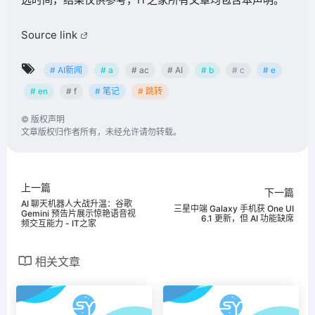
Source link
# AI新闻
# a
# ac
# AI
# b
# c
# e
# en
# f
# 笔记
# 跳转
©
版权声明
文章版权归作者所有，未经允许请勿转载。
上一篇
下一篇
AI 聊天机器人大战升温：谷歌
三星中端 Galaxy 手机获 One UI
Gemini 预告片展示惊艳语音视
6.1 更新，但 AI 功能缺席
频交互能力 - IT之家
相关文章