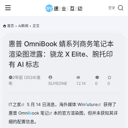
登录
首页
•
AI新闻
•
正文
惠普 OmniBook 蜻系列商务笔记本
渲染图泄露：骁龙 X Elite、腕托印
有 AI 标志
2年前 (2024)发
布
SUYEONE
12.1K
0
0
IT之家
5 月 14 日消息，海外媒体 Win
f
utur
e
获得了
惠普 Omni
b
ook
笔记
本的官方渲染图
，但并未获知其详
细的配置信息。