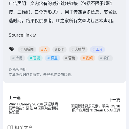
广告声明：文内含有的对外跳转链接（包括不限于超链
接、二维码、口令等形式），用于传递更多信息，节省甄
选时间，结果仅供参考，IT之家所有文章均包含本声明。
Source link
# AI新闻
# AI
# DiT
# 大模型
# 工具
# 应用
# 智能
# 模型
# 营销
# 视频
# 软件
©
版权声明
文章版权归作者所有，未经允许请勿转载。
上一篇
下一篇
Win11 Canary 26236 预览版暗
画圈擦除背景元素，苹果 iOS 18
藏新功能：强化 AI 回顾功能和隐
照片应用新增 Clean Up AI 工具
私设置
相关文章