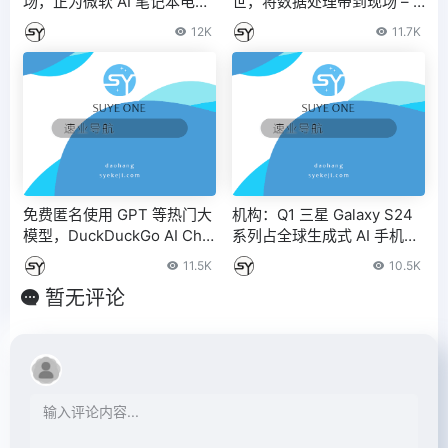
场，正为微软 AI 笔记本电脑
世，将数据处理带到现场 – I
设计 Arm 架构芯片
T之家
12K
11.7K
免费匿名使用 GPT 等热门大
机构：Q1 三星 Galaxy S24
模型，DuckDuckGo AI Chat
系列占全球生成式 AI 手机市
聊天机器人发布
场的 58% 份额
11.5K
10.5K
暂无评论