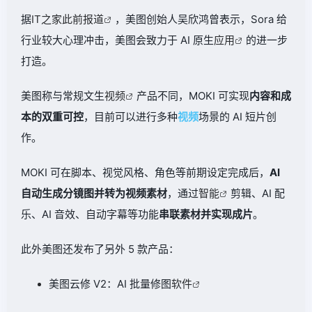
据
IT之家此前报道
，美图创始人吴欣鸿曾表示，Sora 给
行业较大心理冲击，美图会致力于 AI 原生
应用
的进一步
打造。
美图称与常规文生
视频
产品不同，MOKI 可实现
内容和成
本的双重可控
，目前可以进行多种
视频
场景的 AI 短片创
作。
MOKI 可在脚本、视觉风格、角色等前期设定完成后，
AI
自动生成分镜图并转为视频素材
，通过
智能
剪辑、AI 配
乐、AI 音效、自动字幕等功能
串联素材并实现成片
。
此外美图还发布了另外 5 款产品：
美图云修 V2：AI 批量修图
软件