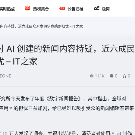
实时热点
热榜集合
公告归档
极简
闻内容持疑，近六成民众对虚假信息感到担忧 – IT之家
 AI 创建的新闻内容持疑，近六成民
– IT之家
EONE
11.1K
0
0
新闻研究所今天发布了年度《数字新闻报告》，其中指出，全球对
应用
的担忧日益加剧，给已经难以吸引受众的新闻编辑室带来
近 10 万人发起了调查，并得出结论称，消费者对
使用
a
I 制作