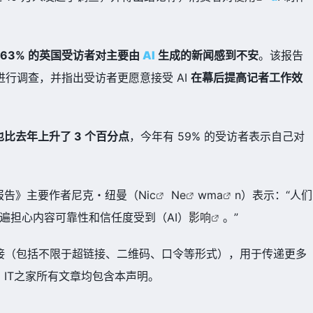
 63% 的英国受访者对主要由
AI
生成的新闻感到不安
。该报告
中进行调查，并指出受访者更愿意接受 AI
在幕后提高记者工作效
比去年上升了 3 个百分点
，今年有 59% 的受访者表示自己对
告》主要作者尼克・纽曼（Ni
c
N
e
wm
a
n）表示：“人们
遍担心内容可靠性和信任度受到（AI）
影响
。”
接（包括不限于超链接、二维码、口令等形式），用于传递更多
IT之家所有文章均包含本声明。