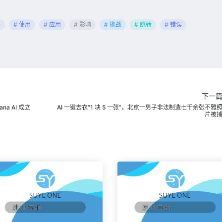
e
# 使用
# 应用
# 影响
# 挑战
# 跳转
# 错误
下一
a AI 成立
AI 一键去衣“1 块 5 一张”，北京一男子非法制造七千余张不雅
片被