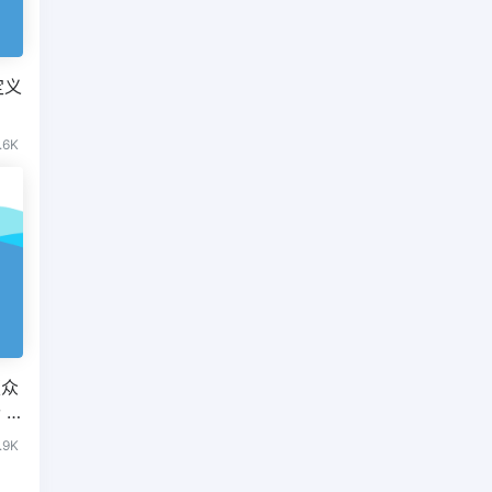
定义
.6K
版众
 3
.9K