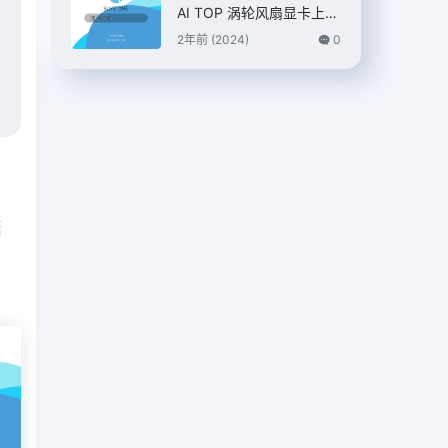
AI TOP 涡轮风扇显卡上
市，7399 元
2年前 (2024)
0
篇
照
捕