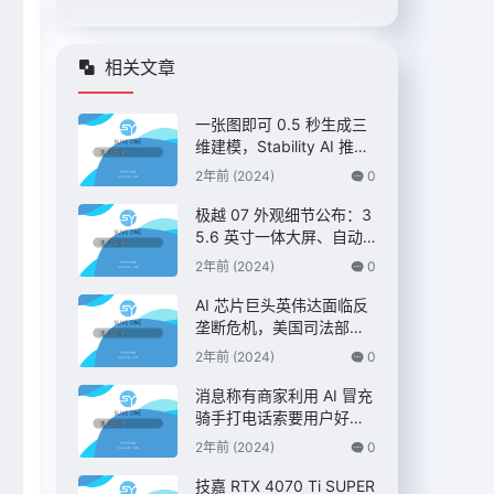
相关文章
一张图即可 0.5 秒生成三
维建模，Stability AI 推出
“Stable Fast 3D”模型
2年前 (2024)
0
极越 07 外观细节公布：3
5.6 英寸一体大屏、自动
升降尾翼，定位 C 级纯电
2年前 (2024)
0
AI 智驾轿车
AI 芯片巨头英伟达面临反
垄断危机，美国司法部双
管齐下展开调查 – IT之家
2年前 (2024)
0
消息称有商家利用 AI 冒充
骑手打电话索要用户好
评，“平台考核”、“高温补
2年前 (2024)
0
贴”都是假的 – IT之家
技嘉 RTX 4070 Ti SUPER