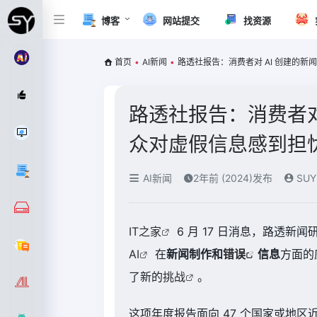
博客
网站提交
找资源
首页
•
AI新闻
•
路透社报告：消费者对 AI 创建的新
路透社报告：消费者对
众对虚假信息感到担忧 
AI新闻
2年前 (2024)发布
SUY
IT之家
6 月 17 日消息，路透
AI
在
新闻制作和
错误
信息
方面的
了新的
挑战
。
这项年度报告面向 47 个国家或地区