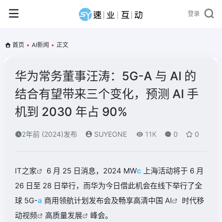
登录
首页
•
AI新闻
•
正文
华为常务董事汪涛：5G-A 与 AI 的
结合有望带来三个变化，预测 AI 手
机到 2030 年占 90%
2年前 (2024)发布
SUYEONE
11K
0
0
IT之家
6 月 25 日消息，2024 MW
c
上海活动将于 6 月
26 日至 28 日举行，而华为今日借此机会在线下举行了全
球 5G-
a
商用领航计划发布会及畅享高清中国
AI
时代移
动
视频
高质量
发展
峰会。