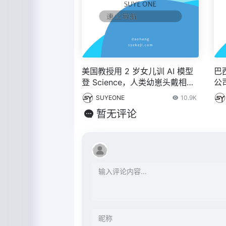
美国教授用 2 岁女儿训 AI 模型
巴
登 Science，人类幼崽头戴相机
公
训练全新 AI
模
SUYEONE
10.9K
暂无评论