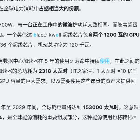
在全球电力消耗中
占据相当大的份额
。
700W，与
一台正在工作中的微波炉
功耗大致相同。而随着超级
加。一个英伟达
b
l
ac
kw
e
ll 超级芯片包含
两个 1200 瓦的 GPU
有 36 个超级芯片，机架总功率为 120 千瓦。
所有数据中心加速器在 5 年的
使用
寿命中持续
使用
，在此之间的
心加速器的总功耗为
2318 太瓦时
（IT之家注：1 太瓦时 =
1
0 亿
千
GPU 容量的巨大需求，以及需要使用这些昂贵的资产来提供回
年至 2029 年间，全球耗电量将达到
153000 太瓦时
。这意味
%
，是全球能源消耗的重要组成部分，这种能源使用也将
转化