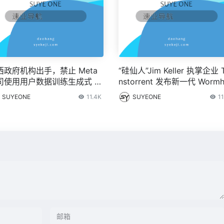
西政府机构出手，禁止 Meta
“硅仙人”Jim Keller 执掌企业 
司使用用户数据训练生成式 AI
nstorrent 发布新一代 Wormh
型
e 系列 AI 硬件
SUYEONE
11.4K
SUYEONE
11