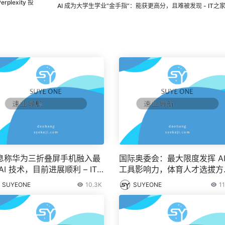
lexity 投
AI 成为大学生学业“金手指”：能获更高分，且难被发现 - IT之
息称华为三折叠屏手机融入最
国际奥委会：最大限度发挥 A
AI 技术，目前进展顺利 – IT
工具影响力，体育人才选拔方
家
有望得到革新 – IT之家
SUYEONE
10.3K
SUYEONE
11