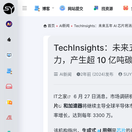
博客
网站提交
找资源
首页
•
AI新闻
•
TechInsights：未来五年 AI 芯片
TechInsights：未
力，产生超 10 亿吨
AI新闻
2年前 (2024)发布
SUY
IT之家
6 月 27 日消息，市场调研机
片
和加速器
将继续主导全球半导体市场
率增长，达到每年 3300 万。
该机构指出，
生成式
a
I 用例
是
芯片
的