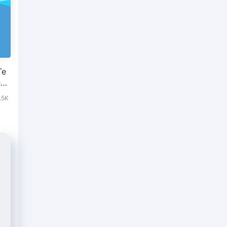
Te
ol
.5K