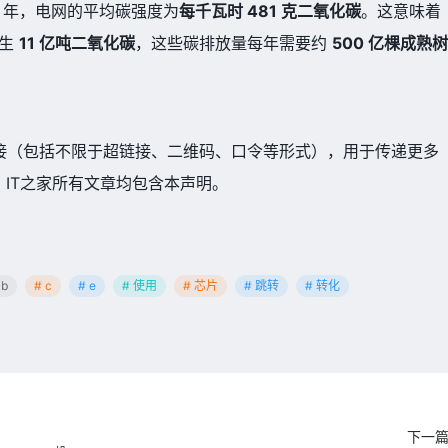
3 年，电网的平均碳强度为
每千瓦时 481 克二氧化碳
。这意味着
产生
11 亿吨二氧化碳
，这些碳排放量每年需要约
500 亿棵成熟树
接（包括不限于超链接、二维码、口令等形式），用于传递更多
IT之家所有文章均包含本声明。
 b
# c
# e
# 使用
# 芯片
# 跳转
# 转化
下一