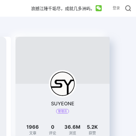
浪撼江陲千垢尽，成就几多洲屿。
登录
SUYEONE
管理员
1966
0
36.6M
5.2K
文章
评论
浏览
获赞