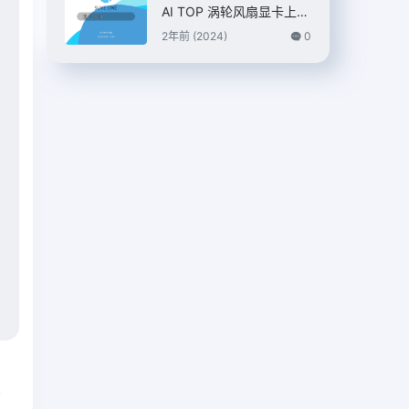
AI TOP 涡轮风扇显卡上
市，7399 元
2年前 (2024)
0
篇