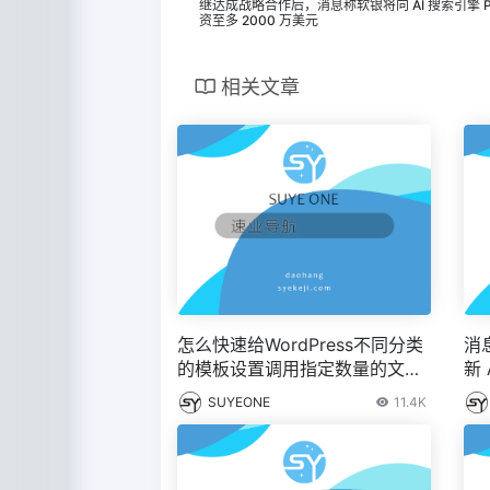
继达成战略合作后，消息称软银将向 AI 搜索引擎 Perp
资至多 2000 万美元
相关文章
怎么快速给WordPress不同分类
消
的模板设置调用指定数量的文
新 
章？
之
SUYEONE
11.4K