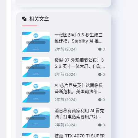
相关文章
一张图即可 0.5 秒生成三
维建模，Stability AI 推出
“Stable Fast 3D”模型
2年前 (2024)
0
极越 07 外观细节公布：3
5.6 英寸一体大屏、自动
升降尾翼，定位 C 级纯电
2年前 (2024)
0
AI 智驾轿车
AI 芯片巨头英伟达面临反
垄断危机，美国司法部双
管齐下展开调查 – IT之家
2年前 (2024)
0
消息称有商家利用 AI 冒充
骑手打电话索要用户好
评，“平台考核”、“高温补
2年前 (2024)
0
贴”都是假的 – IT之家
技嘉 RTX 4070 Ti SUPER