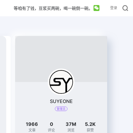
等咱有了钱，豆浆买两碗，喝一碗倒一碗。
登录
SUYEONE
管理员
1966
0
37M
5.2K
文章
评论
浏览
获赞