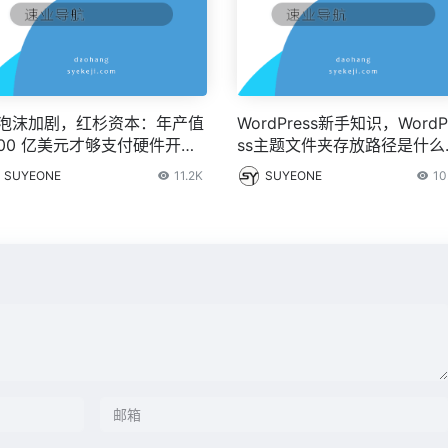
I 泡沫加剧，红杉资本：年产值
WordPress新手知识，WordP
000 亿美元才够支付硬件开支
ss主题文件夹存放路径是什么
IT之家
WordPress主题存放在哪个
SUYEONE
11.2K
SUYEONE
10
夹