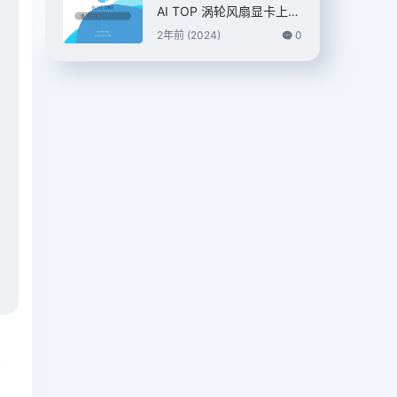
AI TOP 涡轮风扇显卡上
市，7399 元
2年前 (2024)
0
篇
用