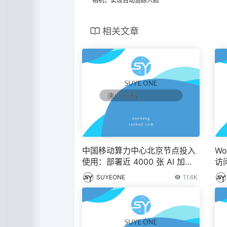
相机，实现自动追踪人脸
相关文章
中国移动算力中心北京节点投入
W
使用：部署近 4000 张 AI 加速
访
卡，智能算力规模超 1000P
法，
SUYEONE
11.6K