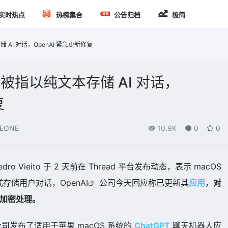
实时热点
热榜集合
公告归档
极简
存储 AI 对话，OpenAI 紧急更新修复
PT 被指以纯文本存储 AI 对话，
复
EONE
10.9K
0
0
edro Vieito 于 2 天前在 Thread 平台发布动态，表示 macOS
式存储用户对话，
OpenAI
公司今天回应称已更新其
应用
，
对
了加密处理。
司发布了适用于苹果 macOS 系统的
ChatGPT
聊天机器人
应