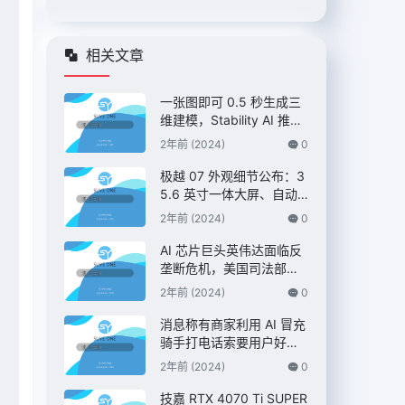
相关文章
一张图即可 0.5 秒生成三
维建模，Stability AI 推出
“Stable Fast 3D”模型
2年前 (2024)
0
极越 07 外观细节公布：3
5.6 英寸一体大屏、自动
升降尾翼，定位 C 级纯电
2年前 (2024)
0
AI 智驾轿车
AI 芯片巨头英伟达面临反
垄断危机，美国司法部双
管齐下展开调查 – IT之家
2年前 (2024)
0
消息称有商家利用 AI 冒充
骑手打电话索要用户好
评，“平台考核”、“高温补
2年前 (2024)
0
贴”都是假的 – IT之家
技嘉 RTX 4070 Ti SUPER