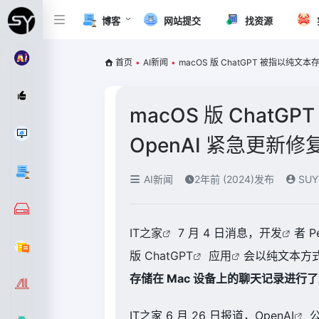
博客
网站提交
找资源
首页
•
AI新闻
•
macOS 版 ChatGPT 被指以纯文本
macOS 版 ChatG
OpenAI 紧急更新修
AI新闻
2年前 (2024)发布
SUY
IT之家
7 月 4 日消息，
开发
者 P
版
ChatGPT
应用
会以纯文本方
存储在 Mac 设备上的聊天记录进行
IT之家 6 月 26 日报道，Open
AI
公