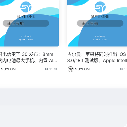
国电信麦芒 30 发布：8mm
古尔曼：苹果将同时推出 iOS 
度内电池最大手机、内置 AI
8.0/18.1 测试版、Apple Intell
辰大模型，1999 元起
ence 主要 AI 功能延至 10 月
SUYEONE
11.7K
SUYEONE
1