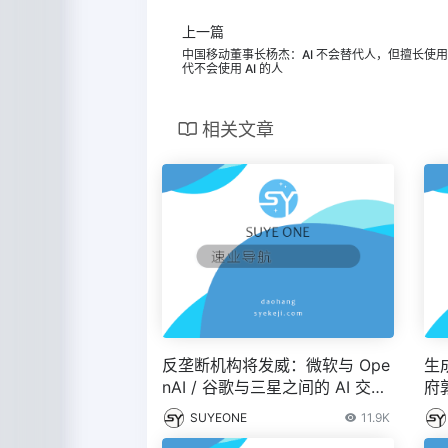
上一篇
中国移动董事长杨杰：AI 不会替代人，但擅长使用 
代不会使用 AI 的人
相关文章
反垄断机构将发威：微软与 Ope
生
nAI / 谷歌与三星之间的 AI 交易
府
受到欧盟关注
频传
SUYEONE
11.9K