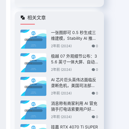
相关文章
一张图即可 0.5 秒生成三
维建模，Stability AI 推出
“Stable Fast 3D”模型
2年前 (2024)
0
极越 07 外观细节公布：3
5.6 英寸一体大屏、自动
升降尾翼，定位 C 级纯电
2年前 (2024)
0
AI 智驾轿车
AI 芯片巨头英伟达面临反
垄断危机，美国司法部双
管齐下展开调查 – IT之家
2年前 (2024)
0
消息称有商家利用 AI 冒充
骑手打电话索要用户好
评，“平台考核”、“高温补
2年前 (2024)
0
贴”都是假的 – IT之家
技嘉 RTX 4070 Ti SUPER