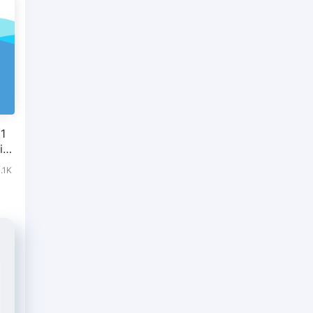
1
ig
1.1K