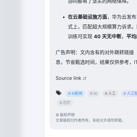
协同都有了坚实的网络保障。
在云基础设施方面
，华为云发
式上，匹配超大规模算力诉求。
训练可实现
40 天无中断
，
平均
广告声明：文内含有的对外跳转链接
息，节省甄选时间，结果仅供参考，I
Source link
# AI新闻
# AI
# 人工
# 人工
# 芯片
©
版权声明
文章版权归作者所有，未经允许请勿转载。