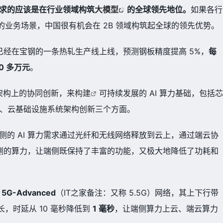
，追求的应该是在行业领域构筑
大模型
的全球领先地位。
如果各行
的业务场景，中国很有机会在 2B 领域构筑起全球的领先优势。
已经在宝钢的一条热轧生产线上线，预测钢板精度提高 5%，
每
0 多万元
。
架构上的协同创新，来
构建
可持续发展的 AI 算力基础，包括芯
升级、云基础设施系统架构创新三个方面。
侧的 AI 算力需求通过光纤和无线网络释放到云上，通过端云协
过云侧的算力，让端侧既保持了丰富的功能，又极大地降低了功耗和
备
5G-Advanced
（IT之家备注：又称 5.5G）网络，其上下行带
长，时延从 10 毫秒降低到
1 毫秒
，让端侧算力上云、端云算力