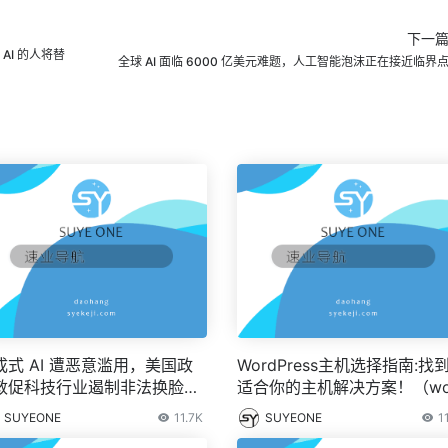
下一
AI 的人将替
全球 AI 面临 6000 亿美元难题，人工智能泡沫正在接近临界
成式 AI 遭恶意滥用，美国政
WordPress主机选择指南:找
敦促科技行业遏制非法换脸视
适合你的主机解决方案！（wo
播 – IT之家
press托管是什么意思？)
SUYEONE
11.7K
SUYEONE
1