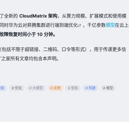
布了全新的
CloudMatrix 架构
，从算力规模、扩展模式和使用模
同时华为云对昇腾集群进行端到端
优化
，千亿参数
模型
在云上
故障恢复时间小于 10 分钟。
（包括不限于超链接、二维码、口令等形式），用于传递更多信
T之家所有文章均包含本声明。
智能
# 优化
# 大模型
# 应用
# 智能
# 构建
# 模型