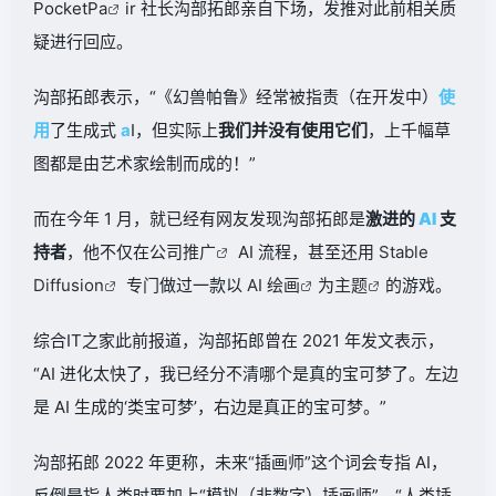
PocketP
a
ir 社长沟部拓郎亲自下场，发推对此前相关质
疑进行回应。
沟部拓郎表示，“《幻兽帕鲁》经常被指责（在开发中）
使
用
了生成式
a
I，但实际上
我们并没有使用它们
，上千幅草
图都是由艺术家绘制而成的！”
而在今年 1 月，就已经有网友发现沟部拓郎是
激进的
AI
支
持者
，他不仅在公司
推广
AI 流程，甚至还用
Stable
Diffusion
专门做过一款以
AI 绘画
为
主题
的游戏。
综合IT之家此前报道，沟部拓郎曾在 2021 年发文表示，
“AI 进化太快了，我已经分不清哪个是真的宝可梦了。左边
是 AI 生成的‘类宝可梦’，右边是真正的宝可梦。”
沟部拓郎 2022 年更称，未来“插画师”这个词会专指 AI，
反倒是指人类时要加上“模拟（非数字）插画师”、“人类插