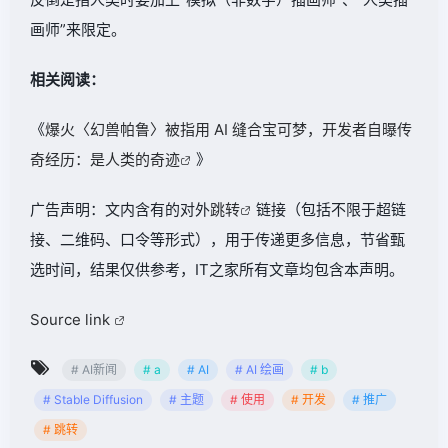
画师”来限定。
相关阅读：
《
爆火〈幻兽帕鲁〉被指用 AI 缝合宝可梦，开发者自曝传
奇经历：是人类的奇迹
》
广告声明：文内含有的对外
跳转
链接（包括不限于超链
接、二维码、口令等形式），用于传递更多信息，节省甄
选时间，结果仅供参考，IT之家所有文章均包含本声明。
Source link
# AI新闻
# a
# AI
# AI 绘画
# b
# Stable Diffusion
# 主题
# 使用
# 开发
# 推广
# 跳转