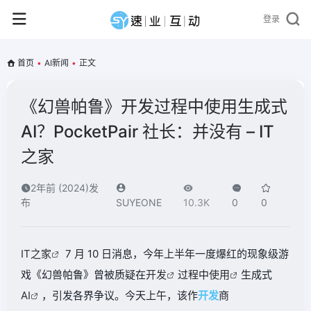
登录
首页
•
AI新闻
•
正文
《幻兽帕鲁》开发过程中使用生成式
AI？PocketPair 社长：并没有 – IT
之家
2年前 (2024)发
布
SUYEONE
10.3K
0
0
IT之家
7 月 10 日消息，今年上半年一度爆红的现象级游
戏《幻兽帕鲁》曾被质疑在
开发
过程中
使用
生成式
AI
，引发各界争议。今天上午，该作
开发
商