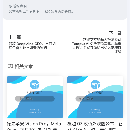
©
版权声明
文章版权归作者所有，未经允许请勿转载。
下一篇
上一篇
软银支持的基因检测公司
谷歌 DeepMind CEO：当前 AI
Tempus AI 受华尔街青睐：摩根
综合智力还不如普通家猫
大通等 7 家券商给出买入或增持
评级
相关文章
抢先苹果 Vision Pro，Meta
极越 07 灰色外观图公布：智
Quest 下月将迎来 AI 功能
能 AI 像素大灯、无门把手设