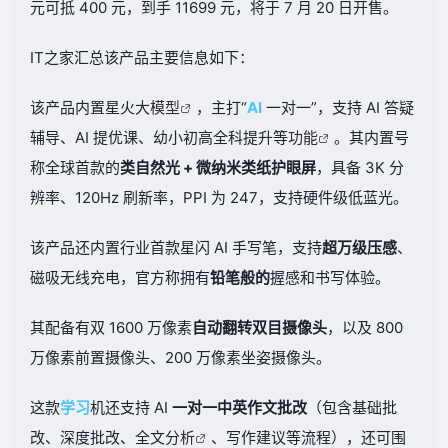
元可抵 400 元，到手 11699 元，将于 7 月 20 日开售。
IT之家汇总该产品主要信息如下：
该产品内置星火大
模型
，主打“
AI
一对一”，支持 AI 答疑
辅导、AI 提优课、幼小初高全科提升等
功能
。其内置号
称全球首款的
类自然光 + 微纳米类纸护眼屏
，具备 3K 分
辨率、120Hz 刷新率，PPI 为 247，支持硬件级低蓝光。
该产品还内置行业首款星闪 AI 手写笔，支持
超万级压感
、
磁吸无线充电，官方称拥有
铅笔般的
握感和书写体验。
其配备有双 1600 万像素
自动翻转双目摄像头
，以及 800
万像素前置摄像头、200 万像素坐姿摄像头。
这款
学习
机还支持 AI
一对一中英作文批改
（包含基础批
改、深度批改、全文
分析
、写作建议等流程），还可围