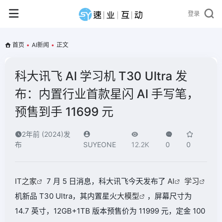
登录
首页
•
AI新闻
•
正文
科大讯飞 AI 学习机 T30 UItra 发
布：内置行业首款星闪 AI 手写笔，
预售到手 11699 元
2年前 (2024)发
布
SUYEONE
12.2K
0
0
IT之家
7 月 5 日消息，科大讯飞今天发布了
AI
学习
机新品 T30 Ultra，其内置星火
大模型
，屏幕尺寸为
14.7 英寸，12GB+1TB 版本预售价为 11999 元，定金 100