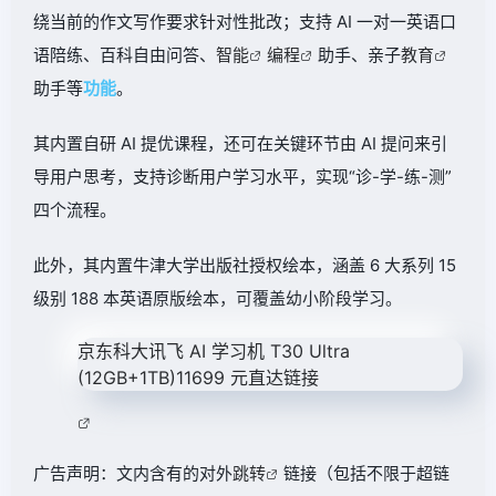
绕当前的作文写作要求针对性批改；支持 AI 一对一英语口
语陪练、百科自由问答、
智能
编程
助手、亲子
教育
助手等
功能
。
其内置自研 AI 提优课程，还可在关键环节由 AI 提问来引
导用户思考，支持诊断用户学习水平，实现“诊-学-练-测”
四个流程。
此外，其内置牛津大学出版社授权绘本，涵盖 6 大系列 15
级别 188 本英语原版绘本，可覆盖幼小阶段学习。
京东
科大讯飞 AI 学习机 T30 Ultra
(12GB+1TB)
11699 元
直达链接
广告声明：文内含有的对外
跳转
链接（包括不限于超链