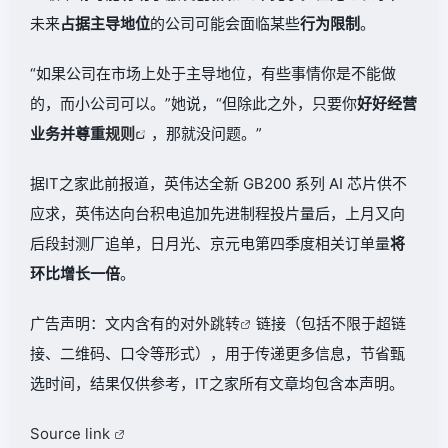
未来
占据主导地位
的公司可能会面临某些
行为限制
。
“如果公司在市场上处于主导地位，有些事情你是不能做
的，而小公司可以。”她说，“但除此之外，只要你
好好经营
业务并尊重
规则
，那就没问题。”
据IT之家此前报道，英伟达全新 GB200 系列 AI 芯片供不
应求，英伟达向台积电追加先进制程投片量后，上月又向
后段封测厂追单，日月光、京元电第四季度相关订单量
将
环比增长一倍
。
广告声明：文内含有的对外
跳转
链接（包括不限于超链
接、二维码、口令等形式），用于传递更多信息，节省甄
选时间，结果仅供参考，IT之家所有文章均包含本声明。
Source link