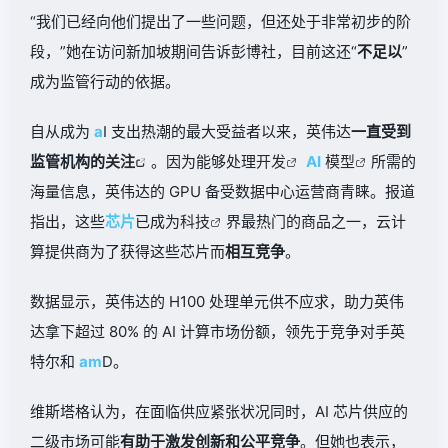
“我们已经向他们提出了一些问题，但还处于非常初步的阶
段，”她在访问新加坡期间告诉彭博社，目前这还“
不足以
”
成为监管行动的依据。
自从成为
a
I 支出热潮的最大受益者以来，英伟达
一直受到
监管机构的
关注
。因为能够处理
开发
AI
模型
所需的
海量信息，英伟达的 GPU 备受数据中心运营商青睐。报道
指出，这些
芯片
已成为
科技
界最热门的商品之一，云计
算提供商为了获得这些芯片而
相互竞争
。
数据显示，英伟达的 H100 处理单元供不应求，助力英伟
达拿下超过 80% 的 AI 计算市场份额，领先于竞争对手英
特尔和
am
D。
维斯塔格认为，在面临供应紧张状况同时，AI 芯片供应的
二级市场可能
有助于激发创新和公平竞争
。但她也表示，