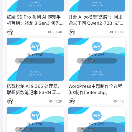
红魔 9S Pro 系列 AI 游戏手
开源 AI 大模型“洗牌”：阿里
机首销：骁龙 8 Gen3 领先
通义千问 Qwen2-72B 成“王
版、纯平后盖，4799 元起
者”，傲视 Meta Llama-3、
10.4K
10.8K
微软 Phi-3 等群雄
搭载锐龙 AI 9 365 处理器，
WordPress主题制作全过程
联想新款笔记本 83HN 现身
(6):制作footer.php。
Geekbench 数据库
11.2K
11K