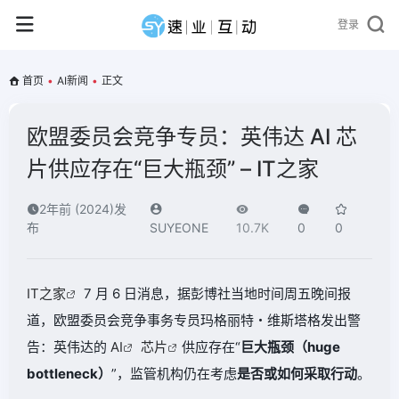
登录
首页
•
AI新闻
•
正文
欧盟委员会竞争专员：英伟达 AI 芯
片供应存在“巨大瓶颈” – IT之家
2年前 (2024)发
布
SUYEONE
10.7K
0
0
IT之家
7 月 6 日消息，据彭博社当地时间周五晚间报
道，欧盟委员会竞争事务专员玛格丽特・维斯塔格发出警
告：英伟达的
AI
芯片
供应存在“
巨大瓶颈（huge
bottleneck）
”，监管机构仍在考虑
是否或如何采取行动
。