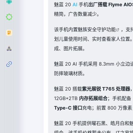
魅蓝 20
AI
手机
出厂搭载 Flyme AIO
精简，广告数量减少。
该手机内置魅族安全守护
功能
，支
划儿童使用时间、实时查看家人位置。
成、图片拓展。
魅蓝 20 AI 手机采用 8.3mm 
防摔玻璃材质。
魅蓝 20 搭载
紫光展锐 T765 处理器
12GB+2TB
内存拓展组合
；手机配备 
Type-C 接口
充电；前置 800 万像
魅蓝 20 手机提供曜石黑、皓月白和魅夜
组合，该手机价格暂未公布，IT之家