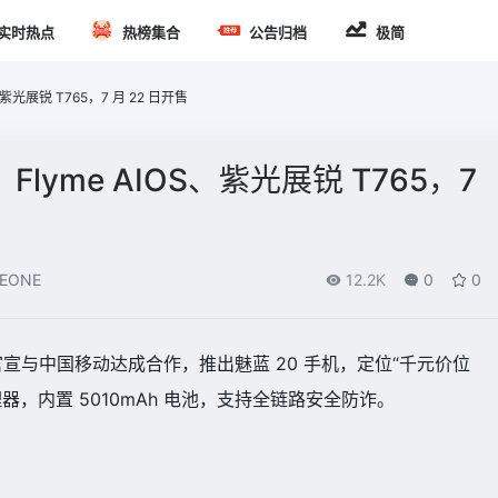
实时热点
热榜集合
公告归档
极简
、紫光展锐 T765，7 月 22 日开售
：Flyme AIOS、紫光展锐 T765，7
EONE
12.2K
0
0
日官宣与中国移动达成合作，推出魅蓝 20 手机，定位“千元价位
理器，内置 5010mAh 电池，支持全链路安全防诈。