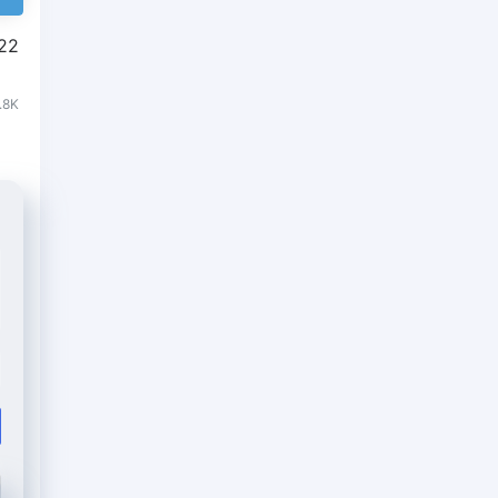
22
.8K