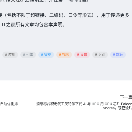
接（包括不限于超链接、二维码、口令等形式），用于传递更多
IT之家所有文章均包含本声明。
# 应用
# 引擎
# 智能
# 视频
# 设置
# 识别
# 跳转
下一
容，自动优化排
消息称台积电代工英特尔下代 AI 与 HPC 用 GPU 芯片 Falco
Shores，现已流