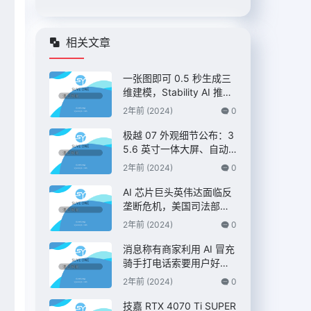
相关文章
一张图即可 0.5 秒生成三
维建模，Stability AI 推出
“Stable Fast 3D”模型
2年前 (2024)
0
极越 07 外观细节公布：3
5.6 英寸一体大屏、自动
升降尾翼，定位 C 级纯电
2年前 (2024)
0
AI 智驾轿车
AI 芯片巨头英伟达面临反
垄断危机，美国司法部双
管齐下展开调查 – IT之家
2年前 (2024)
0
消息称有商家利用 AI 冒充
骑手打电话索要用户好
评，“平台考核”、“高温补
2年前 (2024)
0
贴”都是假的 – IT之家
技嘉 RTX 4070 Ti SUPER