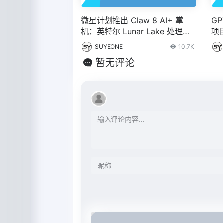
微星计划推出 Claw 8 AI+ 掌
GP
机：英特尔 Lunar Lake 处理
项
器，8 英寸 FHD 屏
音
SUYEONE
10.7K
暂无评论