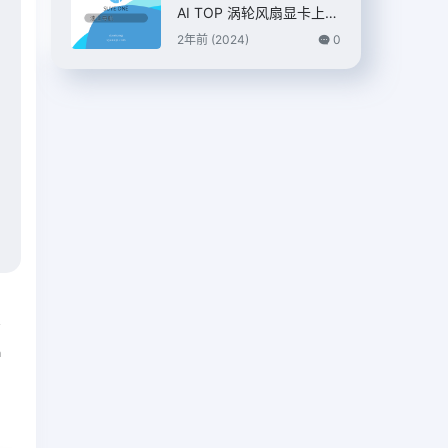
AI TOP 涡轮风扇显卡上
市，7399 元
2年前 (2024)
0
篇
n
片