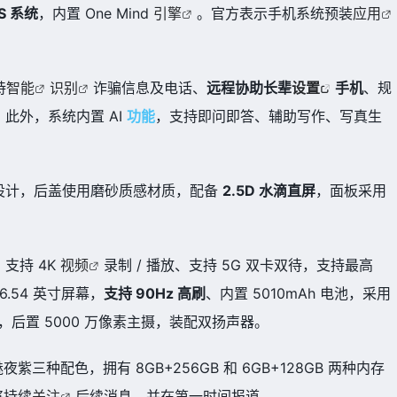
S 系统
，内置 One Mind
引擎
。官方表示手机系统预装
应用
持
智能
识别
诈骗信息及电话、
远程协助长辈
设置
手机
、规
此外，系统内置 AI
功能
，支持即问即答、辅助写作、写真生
小立边设计，后盖使用磨砂质感材质，配备
2.5D 水滴直屏
，面板采用
，支持 4K
视频
录制 / 播放、支持 5G 双卡双待，支持最高
6.54 英寸屏幕，
支持 90Hz 高刷
、内置 5010mAh 电池，采用
素，后置 5000 万像素主摄，装配双扬声器。
紫三种配色，拥有 8GB+256GB 和 6GB+128GB 两种内存
将持续
关注
后续消息，并在第一时间报道。