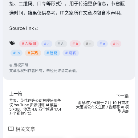
接、二维码、口令等形式），用于传递更多信息，节省甄
选时间，结果仅供参考，IT之家所有文章均包含本声明。
Source link
# AI新闻
# a
# AI
# b
# c
# e
# h
# ip
# 实现
# 智能
# 跳转
©
版权声明
文章版权归作者所有，未经允许请勿转载。
上一篇
下一篇
苹果、英伟达等公司被曝使用争
消息称字节将于 7 月 19 日首次
议 YouTube 资源训练 AI 模型：
大范围公布文生图 / 视频等 AI 模
5.7GB，涉及 4.8 万个频道 17.4
型进展
万个视频字幕
相关文章