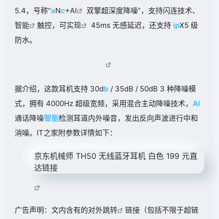
5.4，号称“
a
N
c
+
AI
双擎超深度降噪”，支持闪连技术、
智能
触控，可
实现
45ms 无感延迟，还支持
ip
X5 级
防水。
据介绍，这款耳机支持 30d
b
/ 35dB / 50dB 3 种降噪模
式，拥有 4000Hz 超级宽频，采用混合主动降噪技术，
AI
通话降噪
智能
检测耳道内外噪音，发出反向声波进行中和
消噪。IT之家附参数详情如下：
京东
机械师 TH50 无线蓝牙耳机 白色
199 元
直
达链接
广告声明：文内含有的对外
跳转
链接（包括不限于超链