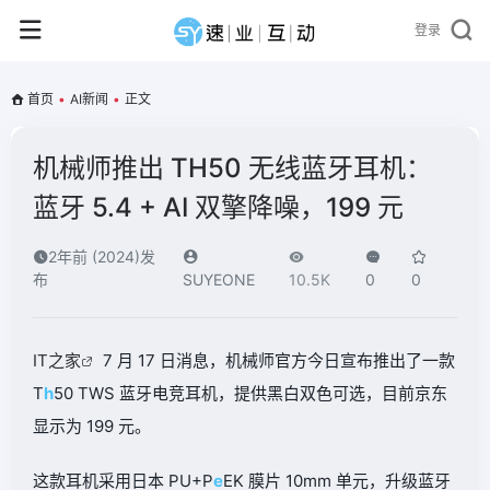
登录
首页
•
AI新闻
•
正文
机械师推出 TH50 无线蓝牙耳机：
蓝牙 5.4 + AI 双擎降噪，199 元
2年前 (2024)发
布
SUYEONE
10.5K
0
0
IT之家
7 月 17 日消息，机械师官方今日宣布推出了一款
T
h
50 TWS 蓝牙电竞耳机，提供黑白双色可选，目前京东
显示为 199 元。
这款耳机采用日本 PU+P
e
EK 膜片 10mm 单元，升级蓝牙