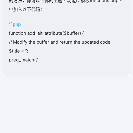
的方法，你可以在你的
主题
功能
模板functions.
php
中加入以下代码：
“`
php
function add_alt_attribute($buffer) {
// Modify the buffer and return the updated code
$title = ”;
preg_match(‘/