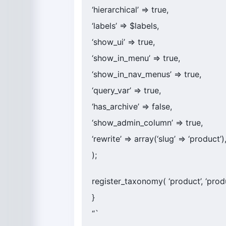
‘hierarchical’ => true,
‘labels’ => $labels,
‘show_ui’ => true,
‘show_in_menu’ => true,
‘show_in_nav_menus’ => true,
‘query_var’ => true,
‘has_archive’ => false,
‘show_admin_column’ => true,
‘rewrite’ => array(‘slug’ => ‘product’)
);
register_taxonomy( ‘product’, ‘produ
}
“`