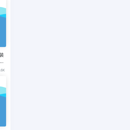
安装
菜鸟
.6K