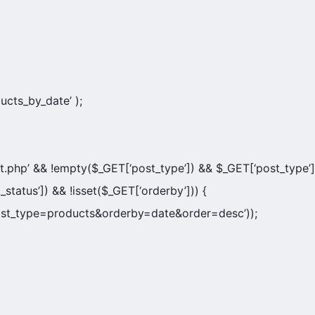
ducts_by_date’ );
t.php’ && !empty($_GET[‘post_type’]) && $_GET[‘post_type’]
status’]) && !isset($_GET[‘orderby’])) {
post_type=products&orderby=date&order=desc’));