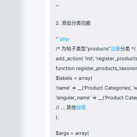
“`
2. 添加分类功能
“`
php
/* 为帖子类型“products”
注册
分类 */
add_action( ‘init’, ‘register_produc
function register_products_taxono
$labels = array(
‘name’ => __(‘Product Categories’, ‘
‘singular_name’ => __(‘Product Categ
// … 其他
标签
);
$args = array(