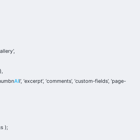
llery’,
),
‘thumbn
AI
l’, ‘excerpt’, ‘comments’, ‘custom-fields’, ‘page-
s );