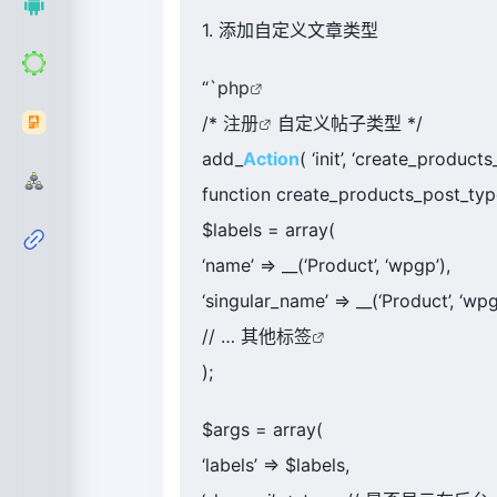
1. 添加自定义文章类型
“`
php
/*
注册
自定义帖子类型 */
add_
Action
( ‘init’, ‘create_product
function create_products_post_type
$labels = array(
‘name’ => __(‘Product’, ‘wpgp’),
‘singular_name’ => __(‘Product’, ‘wpg
// … 其他
标签
);
$args = array(
‘labels’ => $labels,