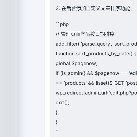
3. 在后台添加自定义文章排序功能
“`php
// 管理页面产品按日期排序
add_filter( ‘parse_query’, ‘sort_pro
function sort_products_by_date() {
global $pagenow;
if (is_admin() && $pagenow == ‘edi
== ‘products’ && !isset($_GET[‘post_
wp_redirect(admin_url(‘edit.php?
exit();
}
}
“`