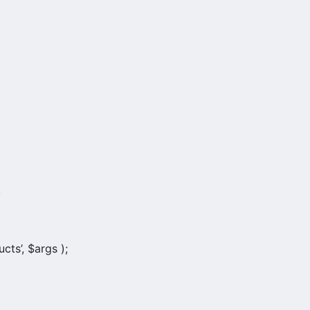
,
cts’, $args );