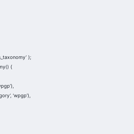
ts_taxonomy’ );
my() {
wpgp’),
ory’, ‘wpgp’),