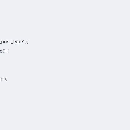
s_post_type’ );
() {
p’),