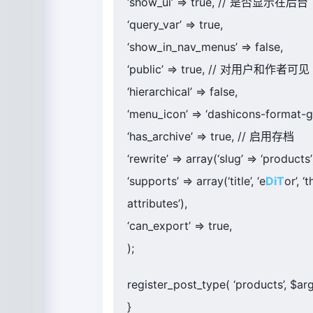
‘show_ui’ => true, // 是否显示在后台
‘query_var’ => true,
‘show_in_nav_menus’ => false,
‘public’ => true, // 对用户和作者可见
‘hierarchical’ => false,
‘menu_icon’ => ‘dashicons-format-ga
‘has_archive’ => true, // 启用存档
‘rewrite’ => array(‘slug’ => ‘products’
‘supports’ => array(‘title’, ‘e
DiT
or’, 
attributes’),
‘can_export’ => true,
);
register_post_type( ‘products’, $arg
}