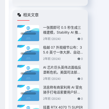
相关文章
一张图即可 0.5 秒生成三
维建模，Stability AI 推出
“Stable Fast 3D”模型
2年前 (2024)
0
极越 07 外观细节公布：3
5.6 英寸一体大屏、自动
升降尾翼，定位 C 级纯电
2年前 (2024)
0
AI 智驾轿车
AI 芯片巨头英伟达面临反
垄断危机，美国司法部双
管齐下展开调查 – IT之家
2年前 (2024)
0
消息称有商家利用 AI 冒充
骑手打电话索要用户好
评，“平台考核”、“高温补
2年前 (2024)
0
贴”都是假的 – IT之家
技嘉 RTX 4070 Ti SUPER