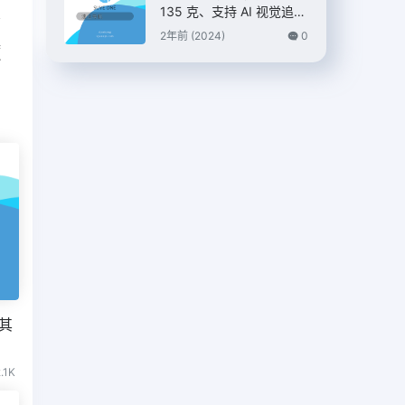
135 克、支持 AI 视觉追踪
篇
和 4K 视频录制，预估本
2年前 (2024)
0
具
月底发布
包
及其
.1K