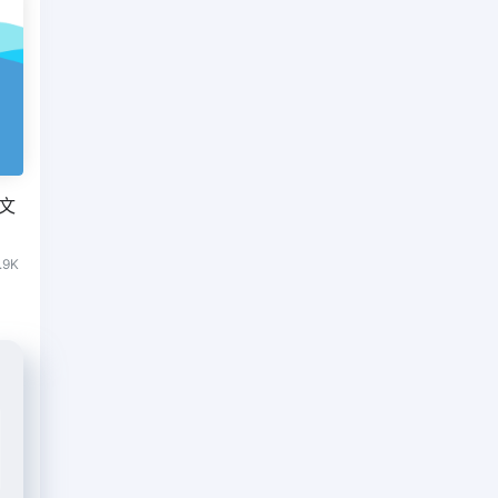
读文
.9K