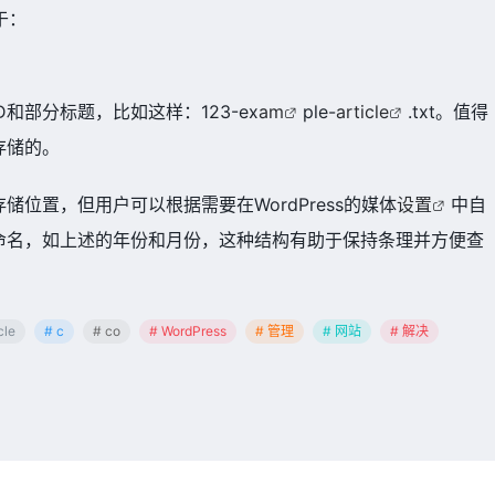
于：
和部分标题，比如这样：123-ex
am
ple-
article
.txt。值得
存储的。
标准的存储位置，但用户可以根据需要在WordPress的媒体
设置
中自
命名，如上述的年份和月份，这种结构有助于保持条理并方便查
cle
# c
# co
# WordPress
# 管理
# 网站
# 解决