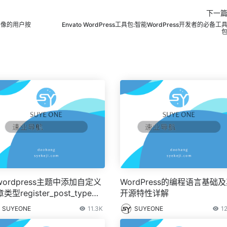
下一
头像的用户按
Envato WordPress工具包:智能WordPress开发者的必备工
wordpress主题中添加自定义
WordPress的编程语言基础
类型register_post_type和
开源特性详解
教程(WordPress文章类
SUYEONE
11.3K
SUYEONE
12
)。