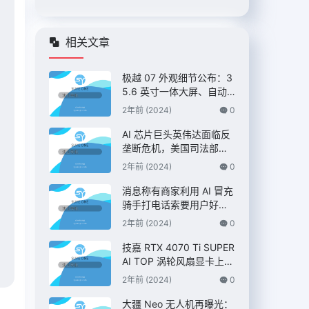
相关文章
极越 07 外观细节公布：3
5.6 英寸一体大屏、自动
升降尾翼，定位 C 级纯电
2年前 (2024)
0
AI 智驾轿车
AI 芯片巨头英伟达面临反
垄断危机，美国司法部双
管齐下展开调查 – IT之家
2年前 (2024)
0
消息称有商家利用 AI 冒充
骑手打电话索要用户好
评，“平台考核”、“高温补
2年前 (2024)
0
贴”都是假的 – IT之家
技嘉 RTX 4070 Ti SUPER
AI TOP 涡轮风扇显卡上
市，7399 元
2年前 (2024)
0
大疆 Neo 无人机再曝光：