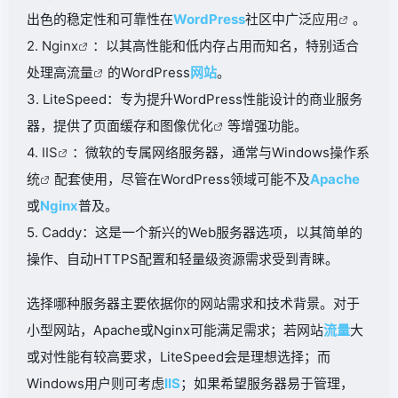
出色的稳定性和可靠性在
WordPress
社区中广泛
应用
。
2.
Nginx
：以其高性能和低内存占用而知名，特别适合
处理高
流量
的WordPress
网站
。
3. LiteSpeed：专为提升WordPress性能设计的商业服务
器，提供了页面缓存和图像
优化
等增强功能。
4.
IIS
：微软的专属网络服务器，通常与Windows
操作系
统
配套使用，尽管在WordPress领域可能不及
Apache
或
Nginx
普及。
5. Caddy：这是一个新兴的Web服务器选项，以其简单的
操作、自动HTTPS配置和轻量级资源需求受到青睐。
选择哪种服务器主要依据你的网站需求和技术背景。对于
小型网站，Apache或Nginx可能满足需求；若网站
流量
大
或对性能有较高要求，LiteSpeed会是理想选择；而
Windows用户则可考虑
IIS
；如果希望服务器易于管理，