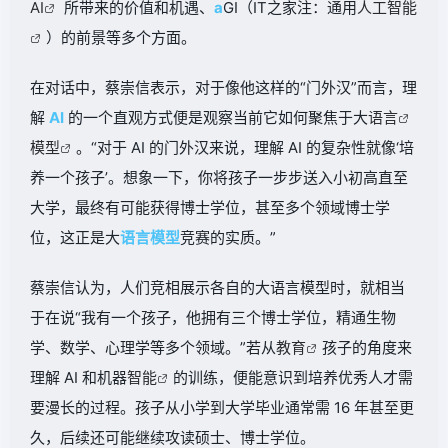
AI
所带来的价值和机遇、
a
GI（IT之家注：通用
人工智能
）的前景等多个方面。
在对话中，蔡崇信表示，对于像他这样的“门外汉”而言，理
解
AI
的一个直观方式便是观察当前它如何聚焦于大
语言
模型
。“对于 AI 的门外汉来说，
理解 AI 的复杂性就像‘培
养一个孩子’
。想象一下，你将孩子一步步送入小初高直至
大学，最终有可能获得博士学位，甚至多个领域博士学
位，这正是大
语言
模型
竞赛的实质。”
蔡崇信认为，人们竞相展示各自的大语言模型时，就相当
于在说“我有一个孩子，他拥有三个博士学位，精通生物
学、数学、心理学等多个领域。”
若从
教育
孩子的角度来
理解 AI 和机器
智能
的训练，便能意识到培养优秀人才需
要漫长的过程
。孩子从小学到大学毕业通常需 16 年甚至更
久，后续还可能继续攻读硕士、博士学位。