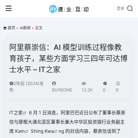
登录
首页
•
AI新闻
•
正文
阿里蔡崇信：AI 模型训练过程像教
育孩子，某些方面学习三四年可达博
士水平 – IT之家
2年前 (2024)发
布
SUYEONE
12.2K
0
0
IT之家
6 月 1 日消息，阿里巴巴近日公布了董事长蔡崇
信与摩根大通北亚区董事长兼大中华区投资银行业务副主
席 K
am
Shing Kw
a
ng 的对话内容，蔡崇信谈到了