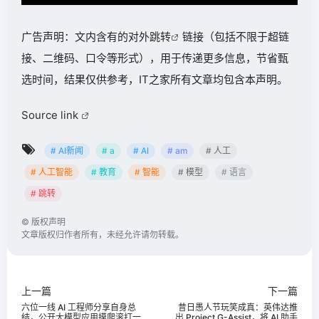
广告声明：文内含有的对外
跳转
链接（包括不限于超链
接、二维码、口令等形式），用于传递更多信息，节省甄
选时间，结果仅供参考，IT之家所有文章均包含本声明。
Source link
# AI新闻
# a
# AI
# am
# 人工
# 人工智能
# 教育
# 智能
# 模型
# 语言
# 跳转
©
版权声明
文章版权归作者所有，未经允许请勿转载。
上一篇
下一篇
六位一线 AI 工程师分享自身总
昔日愚人节玩笑成真：英伟达推
结，公开大模型应用摸爬滚打一
出 Project G-Assist，将 AI 助手