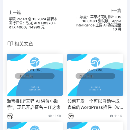
下一篇
上一篇
古尔曼：苹果将同时推出 iOS
华硕 ProArt 创 13 2024 翻转本
18.0/18.1 测试版、Apple
国行开售：锐龙 AI 9 HX370 +
Intelligence 主要 AI 功能延至
RTX 4060，14999 元
10 月
相关文章
淘宝推出“天猫 AI 讲价小助
如何开发一个可以自动生成
手”，现已开启征名 – IT之家
表单的WordPress插件（wp
f自定义表单）？
11.9K
11.1K