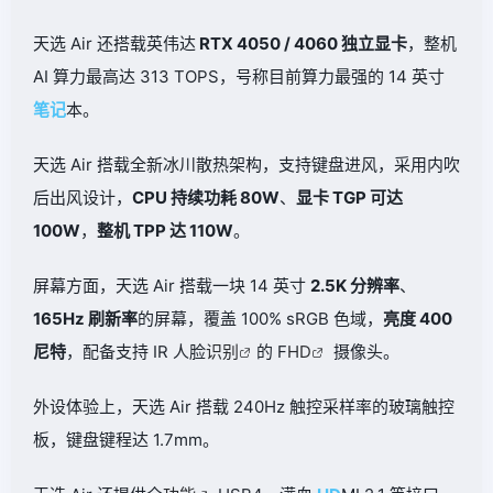
天选 Air 还搭载英伟达
RTX 4050 / 4060 独立显卡
，整机
AI 算力最高达 313 TOPS，号称目前算力最强的 14 英寸
笔记
本。
天选 Air 搭载全新冰川散热架构，支持键盘进风，采用内吹
后出风设计，
CPU 持续功耗 80W
、
显卡 TGP 可达
100W
，
整机 TPP 达 110W
。
屏幕方面，天选 Air 搭载一块 14 英寸
2.5K 分辨率
、
165Hz 刷新率
的屏幕，覆盖 100% sRGB 色域，
亮度 400
尼特
，配备支持 IR 人脸
识别
的 F
HD
摄像头。
外设体验上，天选 Air 搭载 240Hz 触控采样率的玻璃触控
板，键盘键程达 1.7mm。