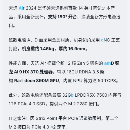
天选
AI
r 2024 是华硕天选系列首款 14 英寸
笔记
本产
品，采用全新设计，
支持 180° 开合
，换装全新方形电源接
口。
这款电脑 A、D 面采用金属材质，机身边角采用
c
NC 工艺
打磨，
机身重约 1.46kg
，
厚约 16.9mm
。
性能方面，天选 Air 搭载全新 12 核 Zen 5 架构的
am
D 锐
龙 AI 9 HX 370 处理器
，辅以 16CU RDNA 3.5 架
构
R
a
deon 890M GPU
，内置 NPU 算力达 50 TOPS。
此外，这款电脑还配备最高 32G
b
LPDDR5X-7500 内存与
1TB PCIe 4.0 SSD，提供两个 M.2 2280 接口。
IT之家注：因 Strix Point 平台 PCIe 通道数限制，第二个
M.2 接口为 PCIe 4.0 x2 速率。