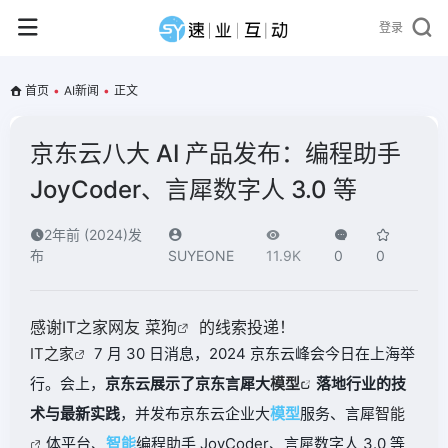
登录
首页
•
AI新闻
•
正文
京东云八大 AI 产品发布：编程助手
JoyCoder、言犀数字人 3.0 等
2年前 (2024)发
布
SUYEONE
11.9K
0
0
感谢IT之家网友
菜狗
的线索投递！
IT之家
7 月 30 日消息，2024 京东云峰会今日在上海举
行。会上，
京东云展示了京东言犀大
模型
落地行业的技
术与最新实践
，并发布京东云企业大
模型
服务、言犀
智能
体平台、
智能
编程助手 JoyCoder、言犀数字人 3.0 等